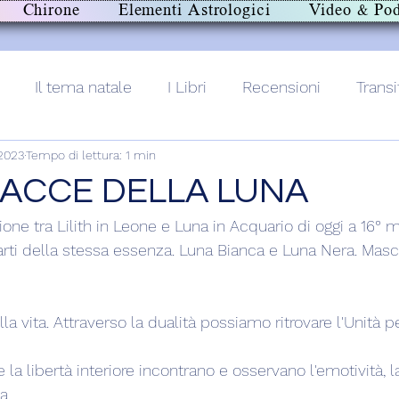
Chirone
Elementi Astrologici
Video & Pod
Il tema natale
I Libri
Recensioni
Transi
 2023
Tempo di lettura: 1 min
lith+
FACCE DELLA LUNA
ione tra Lilith in Leone e Luna in Acquario di oggi a 16° 
parti della stessa essenza. Luna Bianca e Luna Nera. Masc
la vita. Attraverso la dualità possiamo ritrovare l'Unità p
 e la libertà interiore incontrano e osservano l'emotività, la
a.