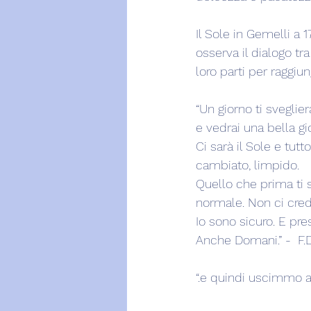
Il Sole in Gemelli a 1
osserva il dialogo tr
loro parti per raggiun
“Un giorno ti sveglier
e vedrai una bella gi
Ci sarà il Sole e tutt
cambiato, limpido.
Quello che prima ti
normale. Non ci cred
Io sono sicuro. E pre
Anche Domani.” -  F.D
“.e quindi uscimmo a r