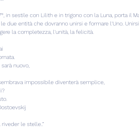
7°, in sestile con Lilith e in trigono con la Luna, porta il M
a le due entità che dovranno unirsi e formare l'Uno. Unirsi
gere la completezza, l'unità, la felicità.
ai
ornata.
o sarà nuovo,
 sembrava impossibile diventerà semplice,
i?
sto.
ostoevskij  
iveder le stelle..”