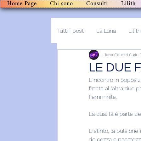
Home Page
Chi sono
Consulti
Lilith
Tutti i post
La Luna
Lilith
Liana Celesti
8 giu
Altro
Post+audio
Li
LE DUE 
L'incontro in opposiz
fronte all'altra due 
Femminile.
La dualità è parte del
L'istinto, la pulsione
dolcezza e pacatezz