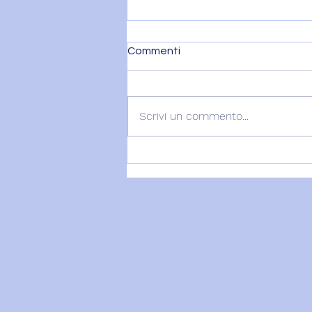
Commenti
Scrivi un commento...
VENERE IN BILANCIA E IL
DITO DI DIO - 7 agosto