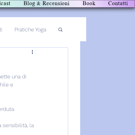
cast
Blog & Recensioni
Book
Contatti
ti
Pratiche Yoga
mette una di 
hile e 
erduta.
 sensibilità, la 