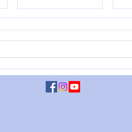
VENERE IN BILANCIA – 6
LUN
agosto
CHI
ago