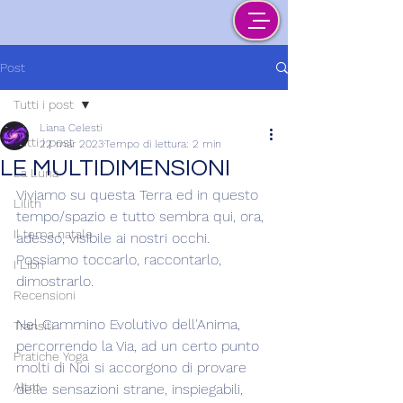
Post
Tutti i post
Liana Celesti
Tutti i post
22 mar 2023
Tempo di lettura: 2 min
LE MULTIDIMENSIONI
La Luna
Viviamo su questa Terra ed in questo 
Lilith
tempo/spazio e tutto sembra qui, ora, 
Il tema natale
adesso, visibile ai nostri occhi. 
Possiamo toccarlo, raccontarlo, 
I Libri
dimostrarlo.
Recensioni
Nel Cammino Evolutivo dell'Anima, 
Transiti
percorrendo la Via, ad un certo punto 
Pratiche Yoga
molti di Noi si accorgono di provare 
Altro
delle sensazioni strane, inspiegabili, 