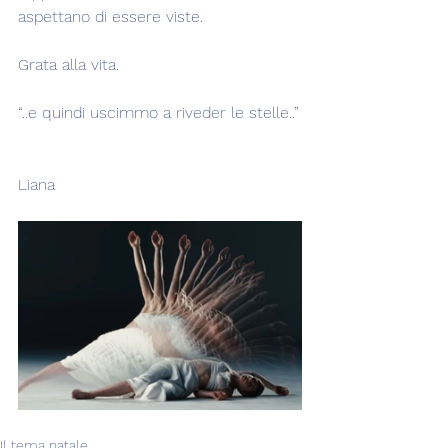
aspettano di essere viste.
Grata alla vita.
“..e quindi uscimmo a riveder le stelle..”
Liana
Il tema natale