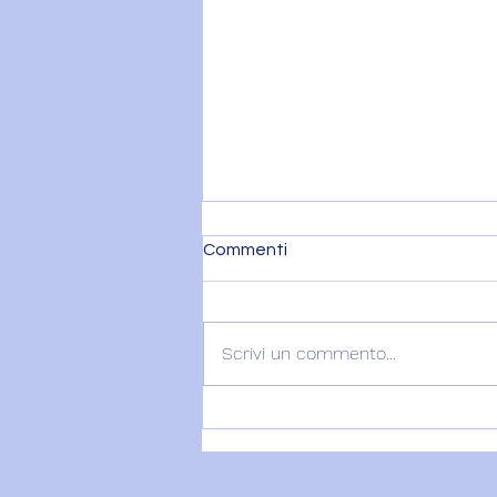
Commenti
Scrivi un commento...
Recensione Erika..