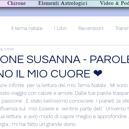
Chirone
Elementi Astrologici
Video & Pod
Il tema natale
I Libri
Recensioni
Transi
a: 1 min
lith+
ONE SUSANNA - PAROL
O IL MIO CUORE ❤
azie infinite  per la lettura del mio Tema Natale . Mi sono 
to viaggio con calore e amore. Dalle tue parole traspariv
assione . È stato bellissimo conoscere  i pianeti ,le stell
nfluenza sul  mio Essere e  sentirsi parte dell ' Universo 
ua lettura  e avrò modo di capire meglio e approfondire .
gia , mi hai fatto un grande dono 