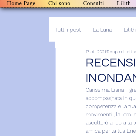
Home Page
Chi sono
Consulti
Lilith
Tutti i post
La Luna
Lilith
17 ott 2021
Tempo di lettur
Altro
Post+audio
Li
RECENSI
INONDAN
Carissima Liana ,  gr
accompagnata in ques
competenza e la tua p
movimenti , la loro i
ascolterò ancora la t
amica per la tua Ener