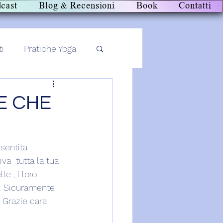
cast
Blog & Recensioni
Book
Contatti
ti
Pratiche Yoga
E CHE
sentita 
a  tutta la tua 
e , i loro 
!! Sicuramente  
 Grazie cara 