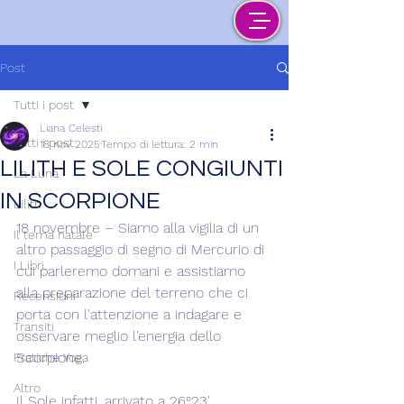
Post
Tutti i post
Liana Celesti
Tutti i post
18 nov 2025
Tempo di lettura: 2 min
LILITH E SOLE CONGIUNTI
La Luna
IN SCORPIONE
Lilith
18 novembre – Siamo alla vigilia di un 
Il tema natale
altro passaggio di segno di Mercurio di 
I Libri
cui parleremo domani e assistiamo 
alla preparazione del terreno che ci 
Recensioni
porta con l'attenzione a indagare e 
Transiti
osservare meglio l'energia dello 
Scorpione.
Pratiche Yoga
Altro
Il Sole infatti, arrivato a 26°23' 