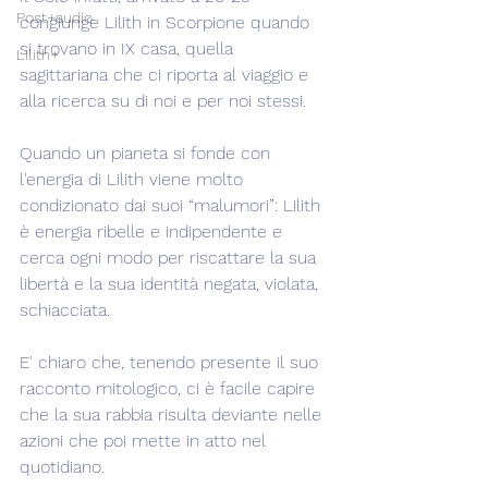
Post+audio
congiunge Lilith in Scorpione quando 
si trovano in IX casa, quella 
Lilith+
sagittariana che ci riporta al viaggio e 
alla ricerca su di noi e per noi stessi.
Quando un pianeta si fonde con 
l'energia di Lilith viene molto 
condizionato dai suoi “malumori”: Lilith 
è energia ribelle e indipendente e 
cerca ogni modo per riscattare la sua 
libertà e la sua identità negata, violata, 
schiacciata.
E' chiaro che, tenendo presente il suo 
racconto mitologico, ci è facile capire 
che la sua rabbia risulta deviante nelle 
azioni che poi mette in atto nel 
quotidiano.