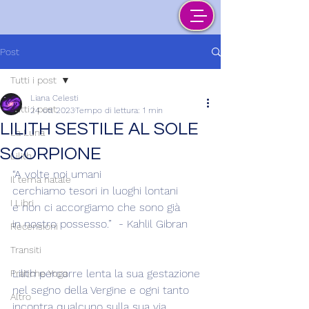
Post
Tutti i post
Liana Celesti
Tutti i post
24 ott 2023
Tempo di lettura: 1 min
LILITH SESTILE AL SOLE
La Luna
SCORPIONE
Lilith
“A volte noi umani
Il tema natale
cerchiamo tesori in luoghi lontani
I Libri
e non ci accorgiamo che sono già  
in nostro possesso.”  - Kahlil Gibran
Recensioni
Transiti
Lilith percorre lenta la sua gestazione 
Pratiche Yoga
nel segno della Vergine e ogni tanto 
Altro
incontra qualcuno sulla sua via. 