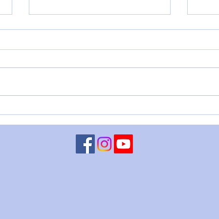
VENERE IN BILANCIA – 6
LUN
agosto
CHI
ago