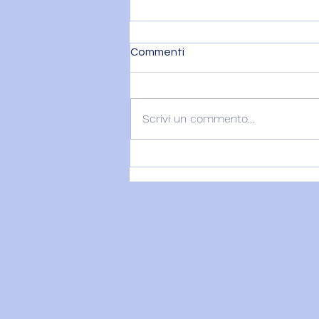
Commenti
Scrivi un commento...
VENERE IN BILANCIA E IL
DITO DI DIO - 7 agosto