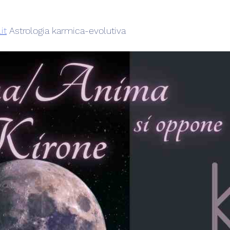
it
 Astrologia karmica-evolutiva