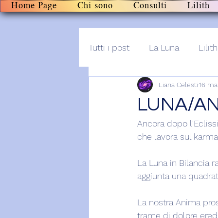
Home Page
Chi sono
Consulti
Lilith
Tutti i post
La Luna
Lilith
Liana Celesti
16 ma
Altro
Post+audio
Li
LUNA/AN
Ancora dopo l'Ecliss
che lavora sul karma
La Luna in Bilancia r
aggiunta una quadratu
La nostra Anima prose
trame di dolore eredi