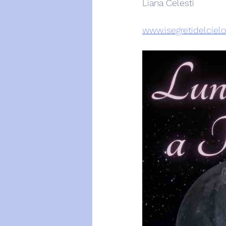
Liana Celesti
www.isegretidelcielo.