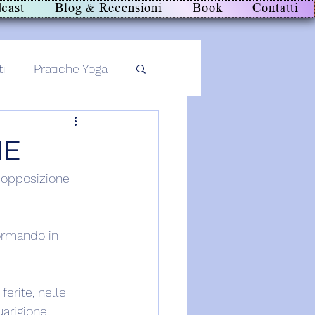
cast
Blog & Recensioni
Book
Contatti
ti
Pratiche Yoga
NE
a opposizione 
formando in 
erite, nelle 
arigione.