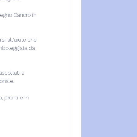
 segno Cancro in 
si all'aiuto che 
imboleggiata da 
ascoltati e 
onale.
pronti e in 