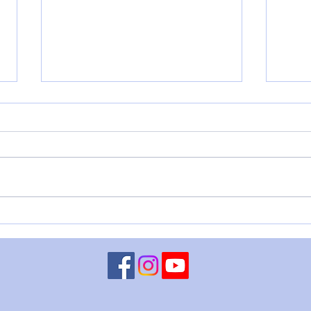
LUNA CONGIUNTA A
MART
CHIRONE RETROGRADO - 5
– 4 
agosto