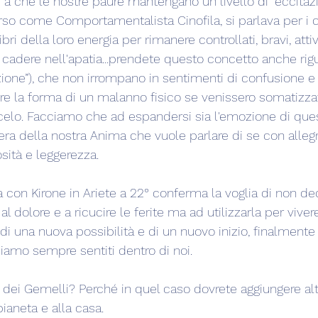
a che le nostre paure mantengano un livello di “eccitaz
rso come Comportamentalista Cinofila, si parlava per i ca
libri della loro energia per rimanere controllati, bravi, atti
 cadere nell'apatia...prendete questo concetto anche rig
ione”), che non irrompano in sentimenti di confusione e
 la forma di un malanno fisico se venissero somatizzat
elo. Facciamo che ad espandersi sia l'emozione di que
era della nostra Anima che vuole parlare di se con allegri
sità e leggerezza.
à con Kirone in Ariete a 22° conferma la voglia di non ded
 al dolore e a ricucire le ferite ma ad utilizzarla per vive
a di una nuova possibilità e di un nuovo inizio, finalmente
iamo sempre sentiti dentro di noi.
dei Gemelli? Perché in quel caso dovrete aggiungere altri
pianeta e alla casa.