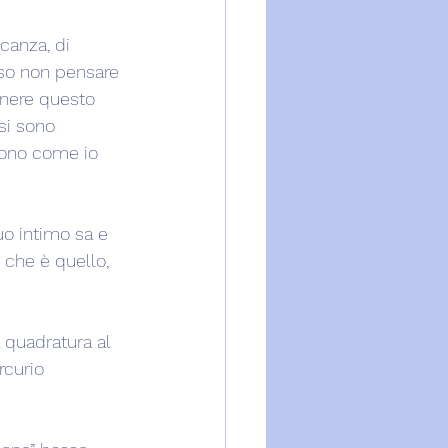
canza, di 
sso non pensare 
enere questo 
si sono 
dono come io 
o intimo sa e 
e che è quello, 
 quadratura al 
rcurio 