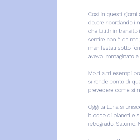
Così in questi giorn
dolore ricordando i 
che Lilith in transit
sentire non è da me;
manifestati sotto f
avevo immaginato e 
Molti altri esempi p
si rende conto di quan
prevedere come si m
Oggi la Luna si unis
blocco di pianeti e s
retrogrado, Saturno,