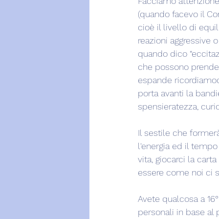
Facciamo attenzione 
(quando facevo il Co
cioè il livello di equi
reazioni aggressive o
quando dico “eccitaz
che possono prendere
espande ricordiamoc
porta avanti la bandi
spensieratezza, curio
Il sestile che former
l'energia ed il tempo
vita, giocarci la cart
essere come noi ci s
Avete qualcosa a 16° 
personali in base al 