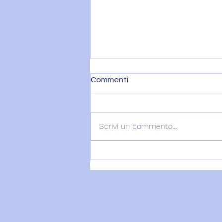
Commenti
Scrivi un commento...
VENERE IN BILANCIA – 6
agosto