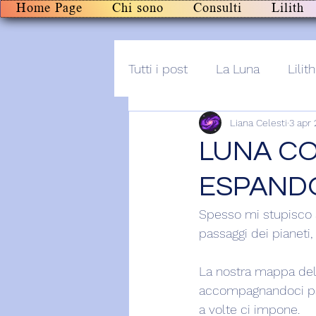
Home Page
Chi sono
Consulti
Lilith
Tutti i post
La Luna
Lilith
Liana Celesti
3 apr
Altro
Post+audio
Li
LUNA CO
ESPANDO
Spesso mi stupisco an
passaggi dei pianeti, 
La nostra mappa del 
accompagnandoci pas
a volte ci impone.