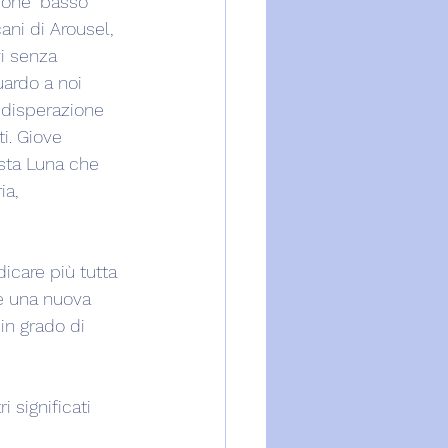
ione” basso 
ni di Arousel, 
vi senza 
uardo a noi 
 disperazione 
i. Giove 
sta Luna che 
a, 
icare più tutta 
re una nuova 
 in grado di 
 significati 