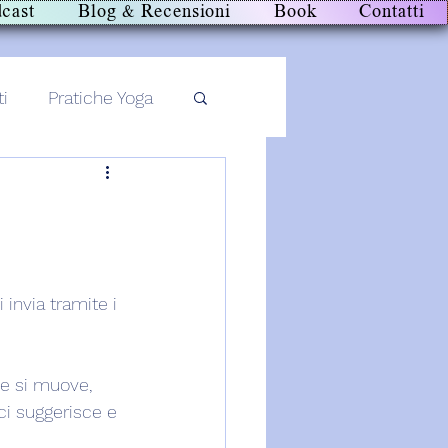
cast
Blog & Recensioni
Book
Contatti
ti
Pratiche Yoga
invia tramite i 
e si muove, 
i suggerisce e 