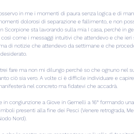
i osservo in me i momenti di paura senza logica e di man
momenti dolorosi di separazione e fallimento, e non po
o in Scorpione sta lavorando sulla mia I casa, perché in g
 così come i messaggi intuitivi che attendevo e che ieri 
orma di notizie che attendevo da settimane e che proce
desiderato.
otrei fare ma non mi dilungo perché so che ognuno nel su
to ciò sia vero. A volte ci è difficile individuare e capir
anifesterà nel concreto ma fidatevi che accadrà.
ce in congiunzione a Giove in Gemelli a 16° formando una
imboli presenti alla fine dei Pesci (Venere retrograda, Me
 Nodo Nord).