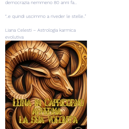
democrazia nemmeno 80 anni fa...
“..e quindi uscimmo a riveder le stelle..”
Liana Celesti – Astrologia karmica 
evolutiva