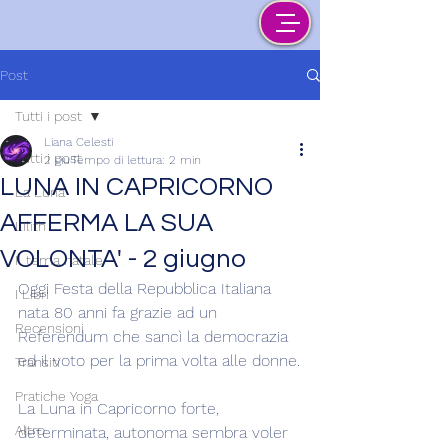
Post
Tutti i post
Liana Celesti
Tutti i post
2 giu
Tempo di lettura: 2 min
LUNA IN CAPRICORNO
La Luna
AFFERMA LA SUA
Lilith
VOLONTA' - 2 giugno
Il tema natale
Oggi Festa della Repubblica Italiana 
I Libri
nata 80 anni fa grazie ad un 
Recensioni
Referendum che sancì la democrazia 
ed il voto per la prima volta alle donne.
Transiti
Pratiche Yoga
La Luna in Capricorno forte, 
Altro
determinata, autonoma sembra voler 