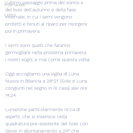
l'ultimo passaggio prima del sonno e 
Post+audio
del buio dell'autunno e della fase 
Lilith+
invernale, in cui i semi vengono 
protetti e tenuti al riparo per risorgere 
poi in primavera.
I semi sono quelli che faranno 
germogliare nella prossima primavera 
i nostri sogni, e mai come questa volta!
Oggi accogliamo una Vigilia di Luna 
Nuova in Bilancia a 28°21' (Sole e Luna 
congiunti nel segno in IX casa) alle ore 
14,24.
Lunazione particolarmente ricca di 
aspetti, che si inserisce nella 
quadratura pre-esistente del Sole con 
Giove in allontanamento a 24° che 