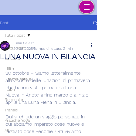
Post
Tutti i post
Liana Celesti
Tutti i post
20 ott 2025
Tempo di lettura: 2 min
LUNA NUOVA IN BILANCIA
La Luna
Lilith
20 ottobre – Siamo letteralmente 
Il tema natale
all'opposto delle lunazioni di primavera 
che hanno visto prima una Luna 
I Libri
Nuova in Ariete a fine marzo e a inizio 
Recensioni
aprile una Luna Piena in Bilancia.
Transiti
Qui si chiude un viaggio personale in 
Pratiche Yoga
cui abbiamo imparato cose nuove e 
Altro
lasciato cose vecchie. Ora viviamo 