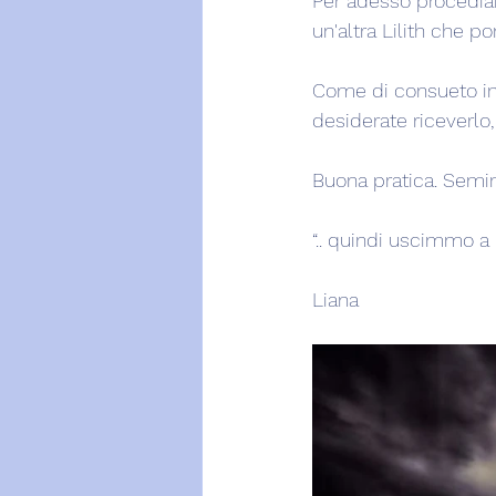
Per adesso procediamo
un'altra Lilith che p
Come di consueto invi
desiderate riceverlo,
Buona pratica. Seminat
“.. quindi uscimmo a r
Liana