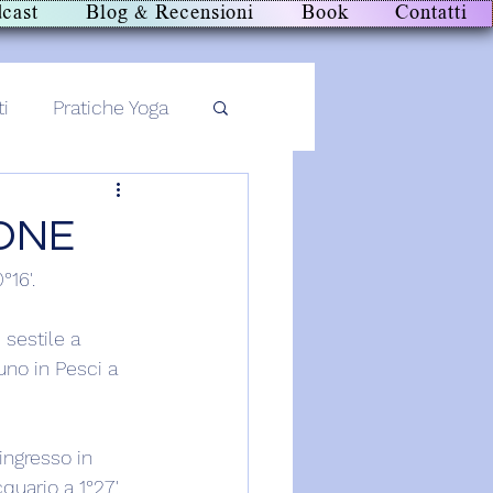
cast
Blog & Recensioni
Book
Contatti
ti
Pratiche Yoga
IONE
°16'.
 sestile a 
uno in Pesci a 
ingresso in 
quario a 1°27'.