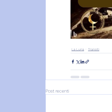
La Luna
Transiti
Post recenti