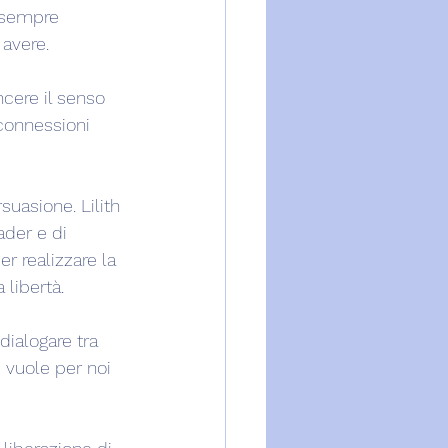
 sempre 
avere.
ncere il senso 
connessioni 
uasione. Lilith 
ader e di 
r realizzare la 
libertà.
dialogare tra 
 vuole per noi 