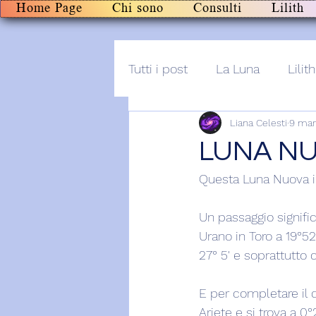
Home Page
Chi sono
Consulti
Lilith
Tutti i post
La Luna
Lilith
Liana Celesti
9 mar
Altro
Post+audio
Li
LUNA NU
Questa Luna Nuova in 
Un passaggio signific
Urano in Toro a 19°5
27° 5' e soprattutto c
E per completare il q
Ariete e si trova a 0