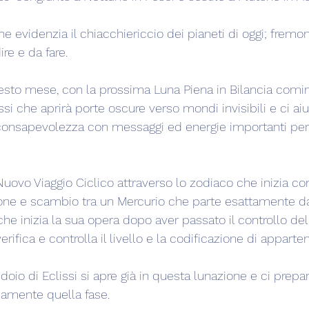
e evidenzia il chiacchiericcio dei pianeti di oggi; fremon
re e da fare.
to mese, con la prossima Luna Piena in Bilancia cominc
i che aprirà porte oscure verso mondi invisibili e ci aiu
consapevolezza con messaggi ed energie importanti per n
Nuovo Viaggio Ciclico attraverso lo zodiaco che inizia co
one e scambio tra un Mercurio che parte esattamente da
e che inizia la sua opera dopo aver passato il controllo del
erifica e controlla il livello e la codificazione di appart
doio di Eclissi si apre già in questa lunazione e ci prepar
samente quella fase.