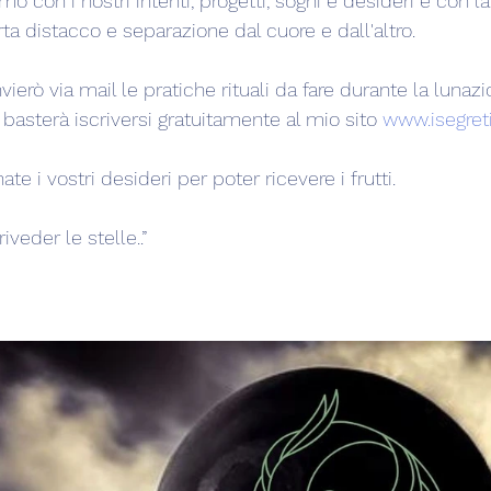
 con i nostri intenti, progetti, sogni e desideri e con la
orta distacco e separazione dal cuore e dall'altro.
erò via mail le pratiche rituali da fare durante la lunazi
 basterà iscriversi gratuitamente al mio sito 
www.isegreti
e i vostri desideri per poter ricevere i frutti.
iveder le stelle..”