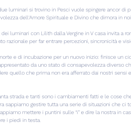
 due luminari si trovino in Pesci vuole spingere ancor di p
volezza dell'Amore Spirituale e Divino che dimora in noi
dei luminari con Lilith dalla Vergine in V casa invita a ro
 razionale per far entrare percezioni, sincronicità e visi
orte e di incubazione per un nuovo inizio: finisce un cic
rappresentato da uno stato di consapevolezza diverso che
ere quello che prima non era afferrato dai nostri sensi 
ta strada e tanti sono i cambiamenti fatti e le cose c
ra sappiamo gestire tutta una serie di situazioni che ci 
iamo mettere i puntini sulle “i” e dire la nostra in cas
e i piedi in testa.