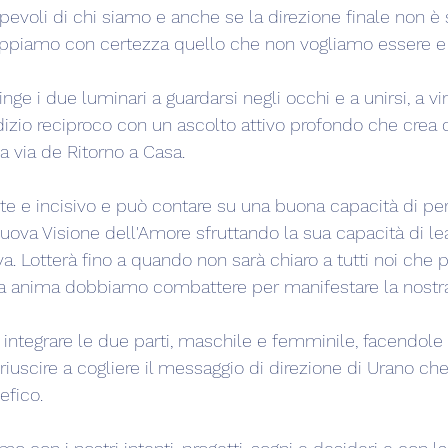
evoli di chi siamo e anche se la direzione finale non è
appiamo con certezza quello che non vogliamo essere e 
inge i due luminari a guardarsi negli occhi e a unirsi, a vi
dizio reciproco con un ascolto attivo profondo che crea 
La via de Ritorno a Casa.
te e incisivo e può contare su una buona capacità di pers
uova Visione dell'Amore sfruttando la sua capacità di le
 Lotterà fino a quando non sarà chiaro a tutti noi che pe
tra anima dobbiamo combattere per manifestare la nostra 
integrare le due parti, maschile e femminile, facendole 
iuscire a cogliere il messaggio di direzione di Urano che
efico.