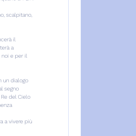
o, scalpitano, 
erà il 
terà a 
oi e per il 
n un dialogo 
l segno 
 Re del Cielo 
enenza
a a vivere più 