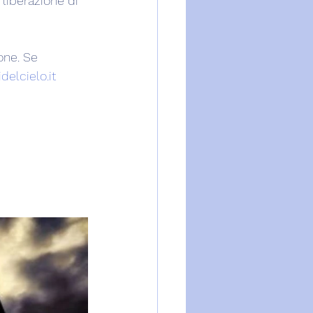
 liberazione di 
one. Se 
delcielo.it