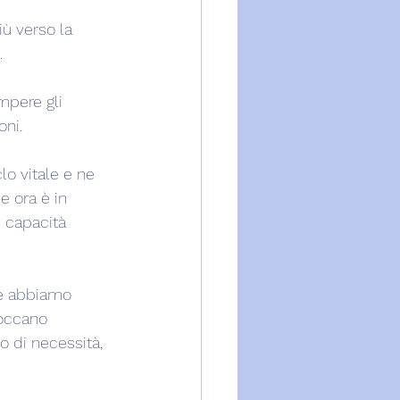
iù verso la 
.
mpere gli 
oni.
lo vitale e ne 
 ora è in 
e capacità 
he abbiamo 
toccano 
o di necessità, 