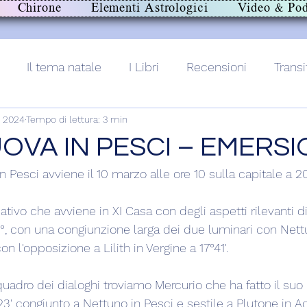
Chirone
Elementi Astrologici
Video & Pod
Il tema natale
I Libri
Recensioni
Transi
 2024
Tempo di lettura: 3 min
lith+
OVA IN PESCI – EMERS
Pesci avviene il 10 marzo alle ore 10 sulla capitale a 20
ativo che avviene in XI Casa con degli aspetti rilevanti di
2°, con una congiunzione larga dei due luminari con Nett
on l'opposizione a Lilith in Vergine a 17°41'.
uadro dei dialoghi troviamo Mercurio che ha fatto il suo 
°23' congiunto a Nettuno in Pesci e sestile a Plutone in Ac