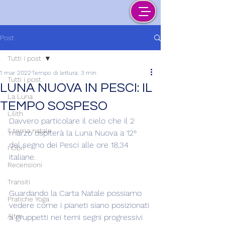
Post
Tutti i post
1 mar 2022
Tempo di lettura: 3 min
Tutti i post
LUNA NUOVA IN PESCI: IL
La Luna
TEMPO SOSPESO
Lilith
Davvero particolare il cielo che il 2 
Il tema natale
marzo ospiterà la Luna Nuova a 12° 
del segno dei Pesci alle ore 18,34 
I Libri
italiane.
Recensioni
Transiti
Guardando la Carta Natale possiamo 
Pratiche Yoga
vedere come i pianeti siano posizionati 
Altro
a gruppetti nei temi segni progressivi 