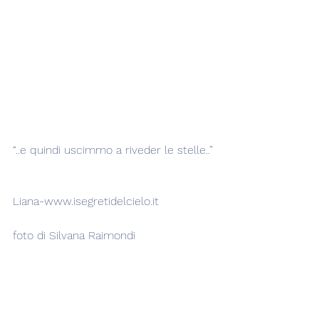
“..e quindi uscimmo a riveder le stelle..”
Liana-www.isegretidelcielo.it   
foto di Silvana Raimondi