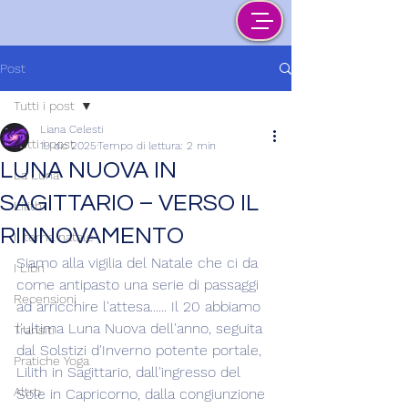
Post
Tutti i post
Liana Celesti
Tutti i post
19 dic 2025
Tempo di lettura: 2 min
LUNA NUOVA IN
La Luna
SAGITTARIO – VERSO IL
Lilith
RINNOVAMENTO
Il tema natale
Siamo alla vigilia del Natale che ci da 
I Libri
come antipasto una serie di passaggi 
Recensioni
ad arricchire l'attesa...... Il 20 abbiamo 
l'ultima Luna Nuova dell'anno, seguita 
Transiti
dal Solstizi d'Inverno potente portale, 
Pratiche Yoga
Lilith in Sagittario, dall'ingresso del 
Altro
Sole in Capricorno, dalla congiunzione 