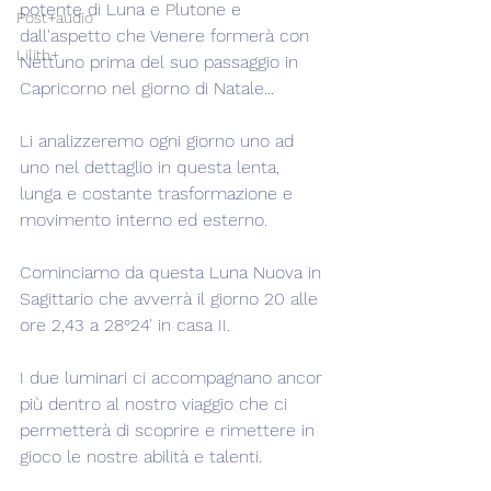
potente di Luna e Plutone e 
Post+audio
dall'aspetto che Venere formerà con 
Lilith+
Nettuno prima del suo passaggio in 
Capricorno nel giorno di Natale...
Li analizzeremo ogni giorno uno ad 
uno nel dettaglio in questa lenta, 
lunga e costante trasformazione e 
movimento interno ed esterno.
Cominciamo da questa Luna Nuova in 
Sagittario che avverrà il giorno 20 alle 
ore 2,43 a 28°24' in casa II.
I due luminari ci accompagnano ancor 
più dentro al nostro viaggio che ci 
permetterà di scoprire e rimettere in 
gioco le nostre abilità e talenti.