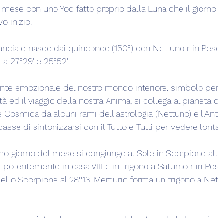
 mese con uno Yod fatto proprio dalla Luna che il giorno
o inizio.
ancia e nasce dai quinconce (150°) con Nettuno r in Pesc
 a 27°29' e 25°52'.
nte emozionale del nostro mondo interiore, simbolo per
ità ed il viaggio della nostra Anima, si collega al pianeta 
Cosmica da alcuni rami dell'astrologia (Nettuno) e l'A
sse di sintonizzarsi con il Tutto e Tutti per vedere lont
mo giorno del mese si congiunge al Sole in Scorpione alle
 potentemente in casa VIII e in trigono a Saturno r in Pesc
ello Scorpione al 28°13' Mercurio forma un trigono a Net