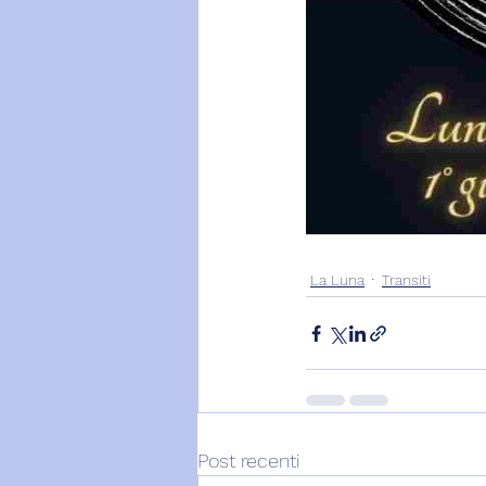
La Luna
Transiti
Post recenti