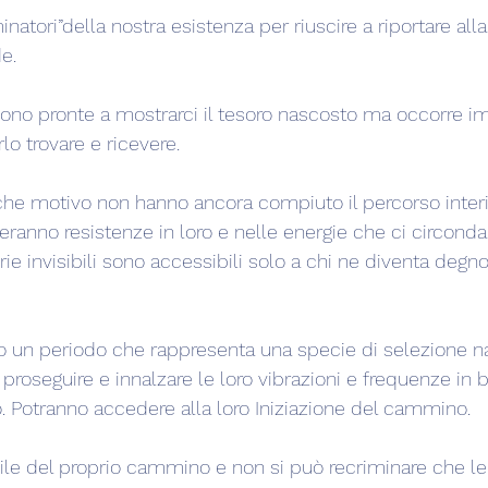
natori”della nostra esistenza per riuscire a riportare all
e.
i sono pronte a mostrarci il tesoro nascosto ma occorre i
lo trovare e ricevere.
he motivo non hanno ancora compiuto il percorso interi
ranno resistenze in loro e nelle energie che ci circonda
e invisibili sono accessibili solo a chi ne diventa degno
 un periodo che rappresenta una specie di selezione na
roseguire e innalzare le loro vibrazioni e frequenze in b
o. Potranno accedere alla loro Iniziazione del cammino.
le del proprio cammino e non si può recriminare che le