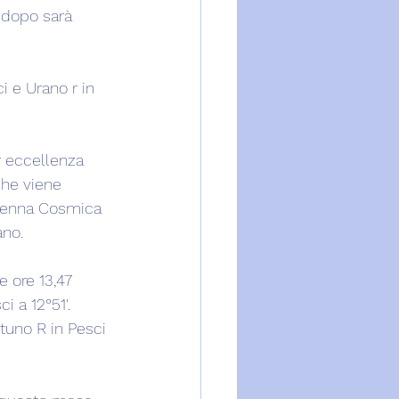
 dopo sarà 
i e Urano r in 
 eccellenza 
che viene 
ntenna Cosmica 
ano.
 ore 13,47 
i a 12°51'. 
tuno R in Pesci 