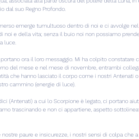
a, associata alla parte oscura del potere della Luna, i
io dal suo Regno Profondo.
erso emerge tumultuoso dentro di noi e ci avvolge nell
e di noi e della vita; senza il buio noi non possiamo prend
a luce.
 portano ora il loro messaggio. Mi ha colpito constatare ch
orno del mese e nel mese di novembre, entrambi collega
 entità che hanno lasciato il corpo come i nostri Antenati 
tro cammino (energie di luce).
dici (Antenati) a cui lo Scorpione è legato, ci portano aiu
iamo trascinando e non ci appartiene, aspetto sottolinea
nostre paure e insicurezze, i nostri sensi di colpa che a 