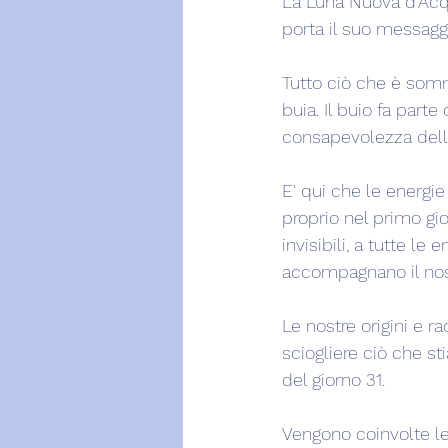
La Luna Nuova d'Acqu
porta il suo messagg
Tutto ciò che è somm
buia. Il buio fa part
consapevolezza dell
E' qui che le energie
proprio nel primo gi
invisibili, a tutte le
accompagnano il nos
Le nostre origini e ra
sciogliere ciò che st
del giorno 31.
Vengono coinvolte le 