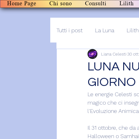
Home Page
Chi sono
Consulti
Lilith
Tutti i post
La Luna
Lilith
Liana Celesti
30 ot
Altro
Post+audio
Li
LUNA NU
GIORNO 
Le energie Celesti s
magico che ci insegn
l'Evoluzione Animica
Il 31 ottobre, che da
Halloween o Samhain,