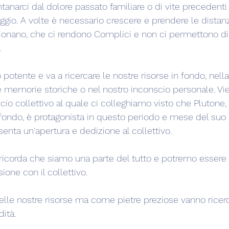
anarci dal dolore passato familiare o di vite precedenti
naggio. A volte è necessario crescere e prendere le distan
ionano, che ci rendono Complici e non ci permettono di
.
otente e va a ricercare le nostre risorse in fondo, nella
le memorie storiche o nel nostro inconscio personale. Vi
io collettivo al quale ci colleghiamo visto che Plutone, 
ondo, è protagonista in questo periodo e mese del suo 
enta un'apertura e dedizione al collettivo.
i ricorda che siamo una parte del tutto e potremo essere
ione con il collettivo.
delle nostre risorse ma come pietre preziose vanno ricer
dità.