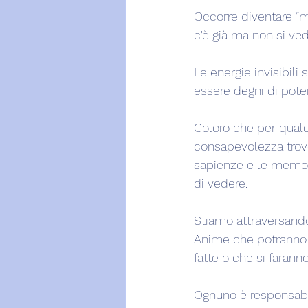
Occorre diventare “mi
c'è già ma non si ved
Le energie invisibil
essere degni di poter
Coloro che per qualc
consapevolezza trove
sapienze e le memori
di vedere.
Stiamo attraversando
Anime che potranno p
fatte o che si farann
Ognuno è responsabi