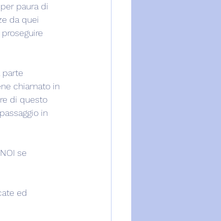
 per paura di 
ze da quei 
 proseguire 
 parte 
ene chiamato in 
re di questo 
passaggio in 
 NOI se 
cate ed 