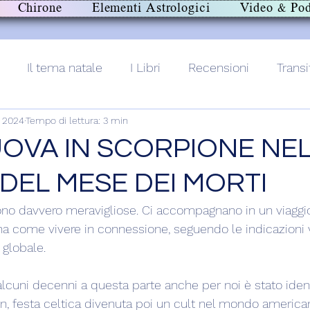
Chirone
Elementi Astrologici
Video & Pod
Il tema natale
I Libri
Recensioni
Transi
t 2024
Tempo di lettura: 3 min
lith+
OVA IN SCORPIONE NEL
DEL MESE DEI MORTI
ono davvero meravigliose. Ci accompagnano in un viaggi
a come vivere in connessione, seguendo le indicazioni 
 globale.
 alcuni decenni a questa parte anche per noi è stato iden
 festa celtica divenuta poi un cult nel mondo americano,