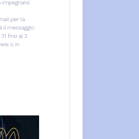
 impegnarsi.
mail per la 
à il messaggio 
31 fino al 3 
ere o in 