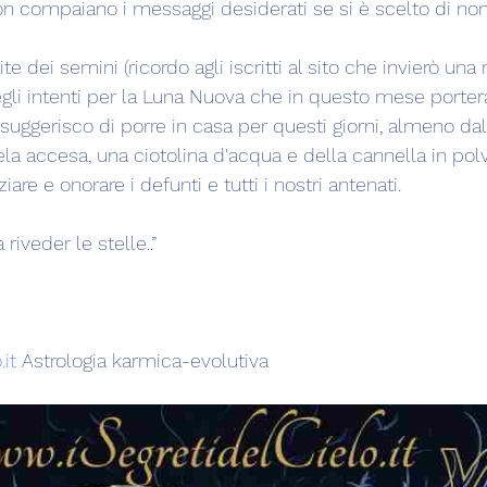
 compaiano i messaggi desiderati se si è scelto di non
lite dei semini (ricordo agli iscritti al sito che invierò una 
degli intenti per la Luna Nuova che in questo mese porter
 suggerisco di porre in casa per questi giorni, almeno dal 
 accesa, una ciotolina d'acqua e della cannella in polv
iare e onorare i defunti e tutti i nostri antenati.
riveder le stelle..”
it
 Astrologia karmica-evolutiva