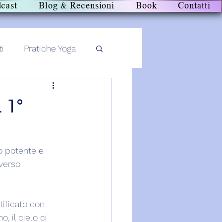
cast
Blog & Recensioni
Book
Contatti
ti
Pratiche Yoga
 1°
o potente e 
verso 
tificato con 
 il cielo ci 