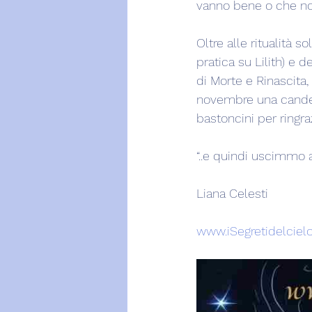
vanno bene o che non
Oltre alle ritualità so
pratica su Lilith) e 
di Morte e Rinascita,
novembre una candela
bastoncini per ringraz
“..e quindi uscimmo a 
Liana Celesti
www.iSegretidelcielo.