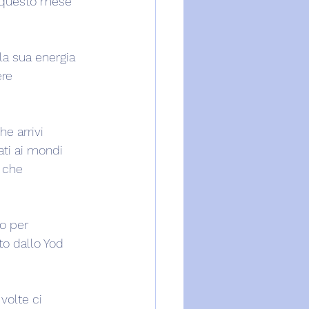
n questo mese 
a sua energia 
ere 
e arrivi 
ti ai mondi 
o che 
to per 
to dallo Yod 
volte ci 