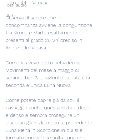
entrambi in VI casa.
Post+audio
Lilith+
Ci serva di sapere che in 
concomitanza avviene la congiunzione 
tra Kirone e Marte esattamente 
presenti al grado 28°24' preciso in 
Ariete e in IV casa.
Come vi avevo detto nel video sui 
Movimenti del mese a maggio ci 
saranno ben 3 lunazioni e questa è la 
seconda e unica Luna Nuova.
Come potete capire già da soli, il 
passaggio anche questa volta è ricco 
e denso e sembra proseguire un 
discorso già iniziato con la precedente 
Luna Piena in Scorpione in cui si è 
formato con vertice sulla Luna uno 