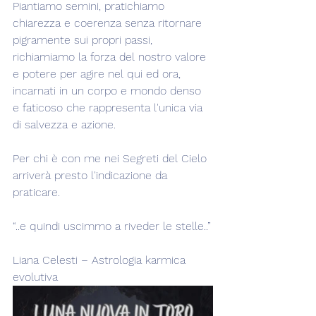
Piantiamo semini, pratichiamo 
chiarezza e coerenza senza ritornare 
pigramente sui propri passi, 
richiamiamo la forza del nostro valore 
e potere per agire nel qui ed ora, 
incarnati in un corpo e mondo denso 
e faticoso che rappresenta l'unica via 
di salvezza e azione.
Per chi è con me nei Segreti del Cielo 
arriverà presto l'indicazione da 
praticare.
“..e quindi uscimmo a riveder le stelle..”
Liana Celesti – Astrologia karmica 
evolutiva