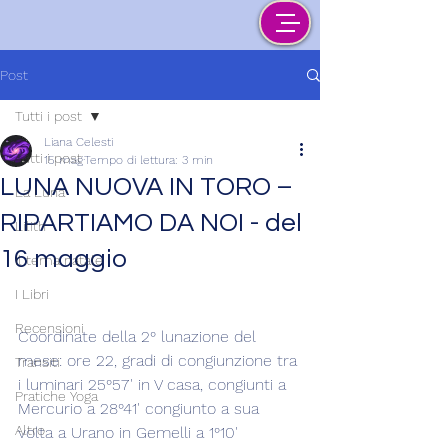
Post
Tutti i post
Liana Celesti
Tutti i post
15 mag
Tempo di lettura: 3 min
LUNA NUOVA IN TORO –
La Luna
RIPARTIAMO DA NOI - del
Lilith
16 maggio
Il tema natale
I Libri
Recensioni
Coordinate della 2° lunazione del 
mese: ore 22, gradi di congiunzione tra 
Transiti
i luminari 25°57' in V casa, congiunti a 
Pratiche Yoga
Mercurio a 28°41' congiunto a sua 
Altro
volta a Urano in Gemelli a 1°10' 