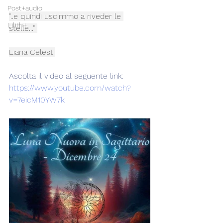
Post+audio
"..e quindi uscimmo a riveder le 
Lilith+
stelle..." 
Liana Celesti
Ascolta il video al seguente link:
https://www.youtube.com/watch?
v=7eicM10YW7k