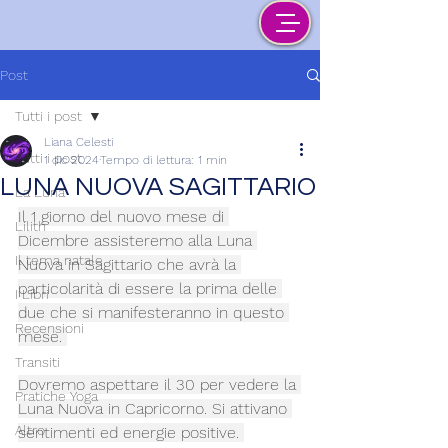
Post
Tutti i post
Liana Celesti
Tutti i post
1 dic 2024
Tempo di lettura: 1 min
LUNA NUOVA SAGITTARIO
La Luna
Il 1 giorno del nuovo mese di 
Lilith
Dicembre assisteremo alla Luna 
Il tema natale
Nuova in Sagittario che avrà la 
particolarità di essere la prima delle 
I Libri
due che si manifesteranno in questo 
Recensioni
mese. 
Transiti
Dovremo aspettare il 30 per vedere la 
Pratiche Yoga
Luna Nuova in Capricorno. Si attivano 
Altro
sentimenti ed energie positive. 