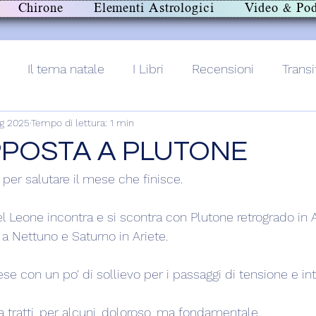
Chirone
Elementi Astrologici
Video & Pod
Il tema natale
I Libri
Recensioni
Transi
g 2025
Tempo di lettura: 1 min
lith+
POSTA A PLUTONE
per salutare il mese che finisce.
l Leone incontra e si scontra con Plutone retrogrado in 
a Nettuno e Saturno in Ariete.
 con un po' di sollievo per i passaggi di tensione e inte
 a tratti, per alcuni, doloroso, ma fondamentale.