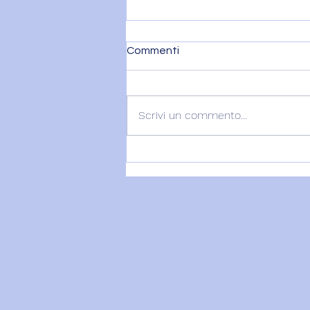
Commenti
Scrivi un commento...
VENERE IN BILANCIA E IL
DITO DI DIO - 7 agosto