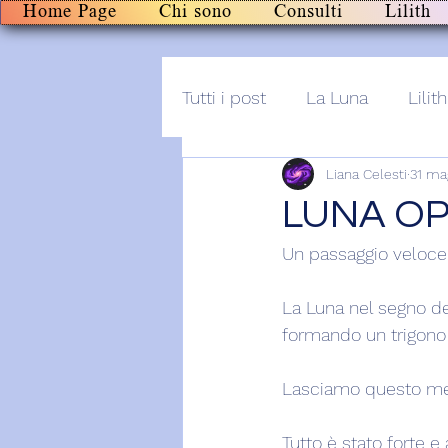
Home Page
Chi sono
Consulti
Lilith
Tutti i post
La Luna
Lilith
Liana Celesti
31 ma
Altro
Post+audio
Li
LUNA OP
Un passaggio veloce 
La Luna nel segno de
formando un trigono 
Lasciamo questo mese
Tutto è stato forte e