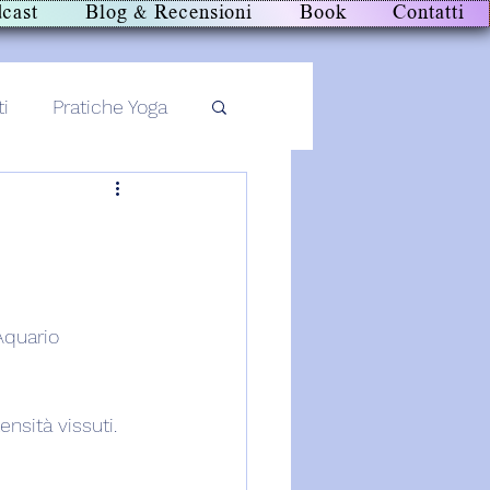
cast
Blog & Recensioni
Book
Contatti
ti
Pratiche Yoga
Aquario 
nsità vissuti.