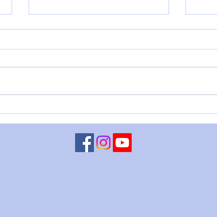
VENERE IN BILANCIA – 6
LUN
agosto
CHI
ago