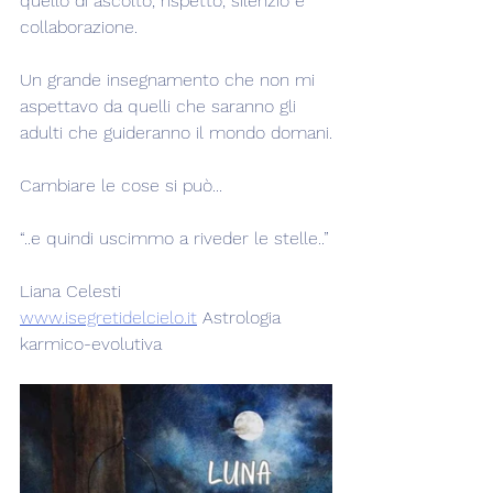
quello di ascolto, rispetto, silenzio e 
collaborazione.
Un grande insegnamento che non mi 
aspettavo da quelli che saranno gli 
adulti che guideranno il mondo domani.
Cambiare le cose si può...
“..e quindi uscimmo a riveder le stelle..”
Liana Celesti
www.isegretidelcielo.it
 Astrologia 
karmico-evolutiva