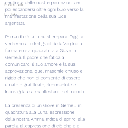
sentire e delle nostre percezioni per 
Post+audio
poi espandersi oltre ogni buio verso la 
Lilith+
manifestazione della sua luce 
argentata.
Prima di ciò la Luna si prepara. Oggi la 
vedremo ai primi gradi della Vergine a 
formare una quadratura a Giove in 
Gemelli. Il padre che fatica a 
comunicarci il suo amore e la sua 
approvazione, quel maschile chiuso e 
rigido che non ci consente di essere 
amate e gratificate, riconosciute e 
incoraggiate a manifestarci nel mondo.
La presenza di un Giove in Gemelli in 
quadratura alla Luna, espressione 
della nostra Anima, indica di aprirci alla 
parola, all'espressione di ciò che è e 