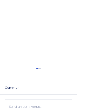
Commenti
VENERE IN BILANCIA – 6
LUNA CONGIUN
Scrivi un commento...