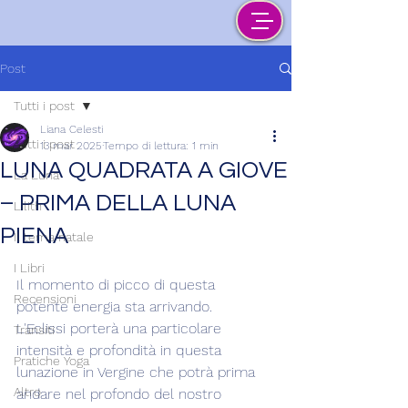
Post
Tutti i post
Liana Celesti
Tutti i post
13 mar 2025
Tempo di lettura: 1 min
LUNA QUADRATA A GIOVE
La Luna
– PRIMA DELLA LUNA
Lilith
PIENA
Il tema natale
I Libri
Il momento di picco di questa 
Recensioni
potente energia sta arrivando.
L'Eclissi porterà una particolare 
Transiti
intensità e profondità in questa 
Pratiche Yoga
lunazione in Vergine che potrà prima 
Altro
andare nel profondo del nostro 