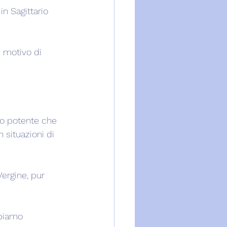
n Sagittario 
e motivo di 
o potente che 
n situazioni di 
ergine, pur 
biamo 