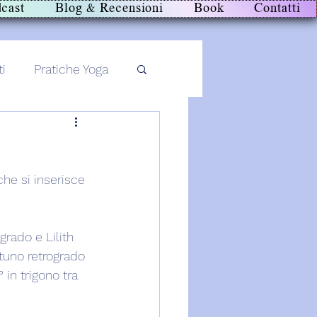
cast
Blog & Recensioni
Book
Contatti
ti
Pratiche Yoga
he si inserisce 
rado e Lilith 
tuno retrogrado 
 in trigono tra 