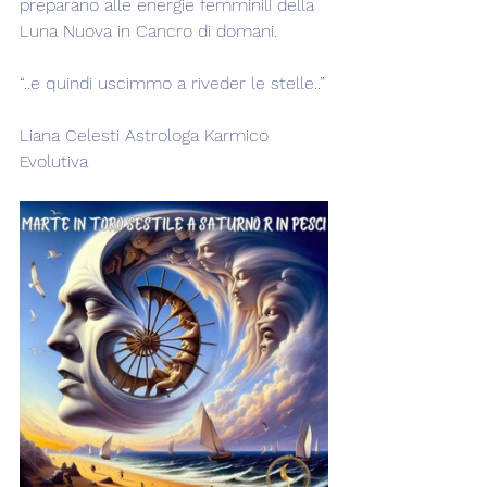
preparano alle energie femminili della 
Luna Nuova in Cancro di domani.
“..e quindi uscimmo a riveder le stelle..”
Liana Celesti Astrologa Karmico 
Evolutiva