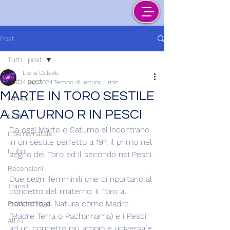
Post
Tutti i post
Liana Celesti
Tutti i post
4 lug 2024
Tempo di lettura: 1 min
MARTE IN TORO SESTILE
La Luna
A SATURNO R IN PESCI
Lilith
Da oggi Marte e Saturno si incontrano 
Il tema natale
in un sestile perfetto a 19°; il primo nel 
I Libri
segno del Toro ed il secondo nei Pesci.
Recensioni
Due segni femminili che ci riportano al 
Transiti
concetto del materno: il Toro al 
concetto di Natura come Madre 
Pratiche Yoga
(Madre Terra o Pachamama) e i Pesci 
Altro
ad un concetto più ampio e universale 