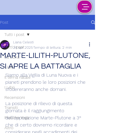
Post
Tutti i post
Liana Celesti
Tutti i post
26 apr 2025
Tempo di lettura: 2 min
MARTE-LILITH-PLUTONE,
La Luna
SI APRE LA BATTAGLIA
Lilith
Siamo alla Vigilia di Luna Nuova e i 
Il tema natale
pianeti prendono le loro posizioni che 
I Libri
sfodereranno anche domani.
Recensioni
La posizione di rilievo di questa 
Transiti
giornata è il raggiungimento 
dell'opposizione Marte-Plutone a 3° 
Pratiche Yoga
che di certo dovremo ricordare e 
Altro
considerare negli accadimenti dei 