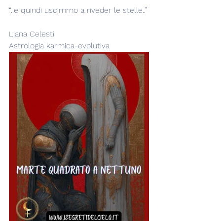
“..e quindi uscimmo a riveder le stelle..”
Liana Celesti
Astrologia karmica-evolutiva