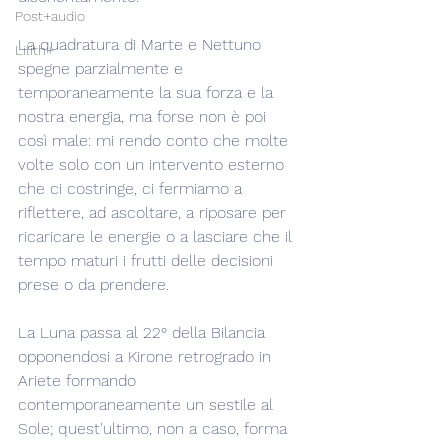
Post+audio
La quadratura di Marte e Nettuno 
Lilith+
spegne parzialmente e 
temporaneamente la sua forza e la 
nostra energia, ma forse non è poi 
così male: mi rendo conto che molte 
volte solo con un intervento esterno 
che ci costringe, ci fermiamo a 
riflettere, ad ascoltare, a riposare per 
ricaricare le energie o a lasciare che il 
tempo maturi i frutti delle decisioni 
prese o da prendere.
La Luna passa al 22° della Bilancia 
opponendosi a Kirone retrogrado in 
Ariete formando 
contemporaneamente un sestile al 
Sole; quest'ultimo, non a caso, forma 