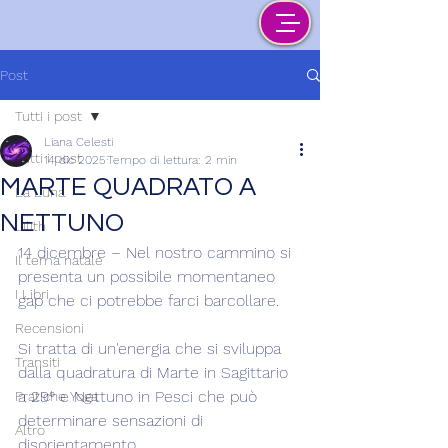
Post
Tutti i post
Liana Celesti
Tutti i post
14 dic 2025
Tempo di lettura: 2 min
MARTE QUADRATO A
La Luna
NETTUNO
Lilith
14 dicembre – Nel nostro cammino si 
Il tema natale
presenta un possibile momentaneo 
I Libri
gap che ci potrebbe farci barcollare.
Recensioni
Si tratta di un'energia che si sviluppa 
Transiti
dalla quadratura di Marte in Sagittario 
a 29° e Nettuno in Pesci che può 
Pratiche Yoga
determinare sensazioni di 
Altro
disorientamento.