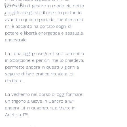
Post+audio
permesso di gestire in modo più netto 
ed efficace gli studi che sto portando 
Lilith+
avanti in questo periodo, mentre a chi 
mi è accanto ha portato sogni di 
potere e libertà energetica e sessuale 
ancestrale.
La Luna oggi prosegue il suo cammino 
in Scorpione e per chi me lo chiedeva, 
permette ancora in questi 3 giorni a 
seguire di fare pratica rituale a lei 
dedicata.
La vedremo nel corso di oggi formare 
un trigono a Giove in Cancro a 19° 
ancora lui in quadratura a Marte in 
Ariete a 17°.