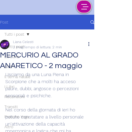
Post
Tutti i post
Liana Celesti
Tutti i post
2 mag
Tempo di lettura: 2 min
MERCURIO AL GRADO
La Luna
ANARETICO - 2 maggio
Lilith
Usciamo da una Luna Piena in 
Il tema natale
Scorpione che a molti ha acceso 
I Libri
paure, dubbi, angosce o percezioni 
sensoriali e psichiche.
Recensioni
Transiti
Nel corso della giornata di ieri ho 
potuto constatare a livello personale 
Pratiche Yoga
un'attivazione della capacità 
Altro
mnemonica e logica che mi ha 