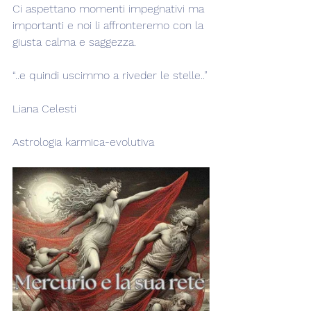
Ci aspettano momenti impegnativi ma 
importanti e noi li affronteremo con la 
giusta calma e saggezza.
“..e quindi uscimmo a riveder le stelle..”
Liana Celesti
Astrologia karmica-evolutiva