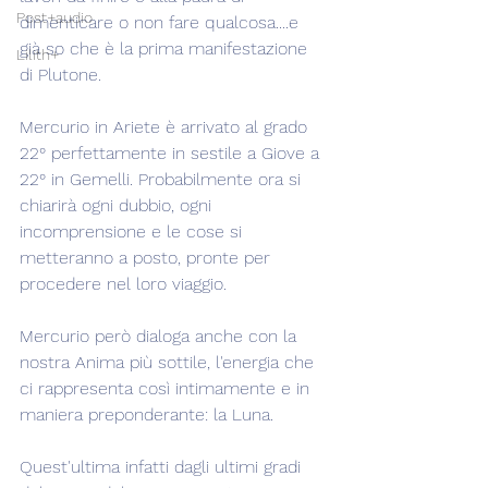
Post+audio
dimenticare o non fare qualcosa....e 
già so che è la prima manifestazione 
Lilith+
di Plutone.
Mercurio in Ariete è arrivato al grado 
22° perfettamente in sestile a Giove a 
22° in Gemelli. Probabilmente ora si 
chiarirà ogni dubbio, ogni 
incomprensione e le cose si 
metteranno a posto, pronte per 
procedere nel loro viaggio.
Mercurio però dialoga anche con la 
nostra Anima più sottile, l'energia che 
ci rappresenta così intimamente e in 
maniera preponderante: la Luna.
Quest'ultima infatti dagli ultimi gradi 