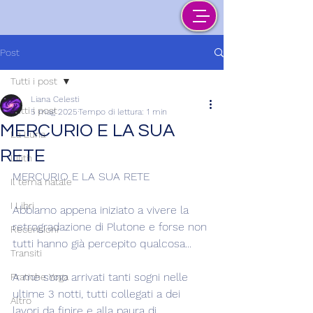
Post
Tutti i post
Liana Celesti
Tutti i post
5 mag 2025
Tempo di lettura: 1 min
MERCURIO E LA SUA
La Luna
RETE
Lilith
MERCURIO E LA SUA RETE
Il tema natale
I Libri
Abbiamo appena iniziato a vivere la 
retrogradazione di Plutone e forse non 
Recensioni
tutti hanno già percepito qualcosa...
Transiti
A me sono arrivati tanti sogni nelle 
Pratiche Yoga
ultime 3 notti, tutti collegati a dei 
Altro
lavori da finire e alla paura di 