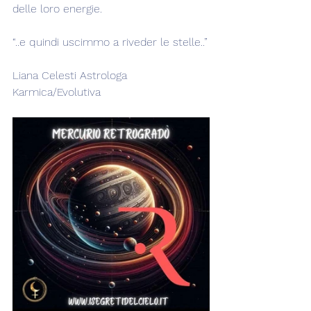
delle loro energie.
“..e quindi uscimmo a riveder le stelle..”
Liana Celesti Astrologa 
Karmica/Evolutiva