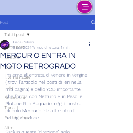
Post
Tutti i post
Liana Celesti
Tutti i post
5 ago 2024
Tempo di lettura: 1 min
MERCURIO ENTRA IN
La Luna
MOTO RETROGRADO
Lilith
Insieme all'entrata di Venere in Vergine 
Il tema natale
( trovi l'articolo nel posti di ieri nella 
I Libri
mia pagina) e dello YOD importante 
che forma con Nettuno R in Pesci e 
Recensioni
Plutone R in Acquario, oggi il nostro 
Transiti
piccolo Mercurio inizia il moto di 
retrogradazione.
Pratiche Yoga
Altro
Sarà in questa “direzione” solo 