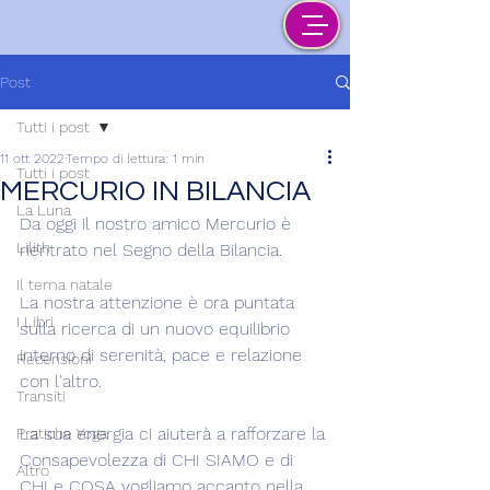
Post
Tutti i post
11 ott 2022
Tempo di lettura: 1 min
Tutti i post
MERCURIO IN BILANCIA
La Luna
Da oggi il nostro amico Mercurio è 
Lilith
rientrato nel Segno della Bilancia.
Il tema natale
La nostra attenzione è ora puntata 
I Libri
sulla ricerca di un nuovo equilibrio 
interno di serenità, pace e relazione 
Recensioni
con l'altro.
Transiti
La sua energia ci aiuterà a rafforzare la 
Pratiche Yoga
Consapevolezza di CHI SIAMO e di 
Altro
CHI e COSA vogliamo accanto nella 