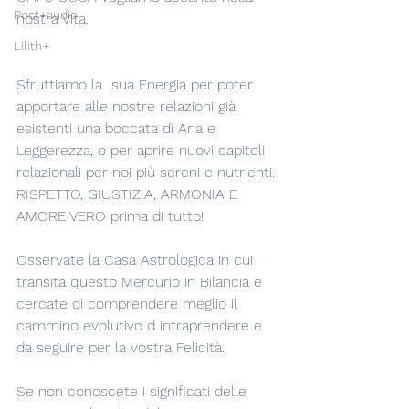
Post+audio
nostra Vita.
Lilith+
Sfruttiamo la  sua Energia per poter 
apportare alle nostre relazioni già 
esistenti una boccata di Aria e 
Leggerezza, o per aprire nuovi capitoli 
relazionali per noi più sereni e nutrienti.
RISPETTO, GIUSTIZIA, ARMONIA E 
AMORE VERO prima di tutto!
Osservate la Casa Astrologica in cui 
transita questo Mercurio in Bilancia e 
cercate di comprendere meglio il 
cammino evolutivo d intraprendere e 
da seguire per la vostra Felicità.
Se non conoscete i significati delle 