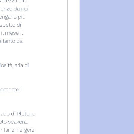
olezza e la 
senze da noi 
engano più.
spetto di 
il mese il 
 tanto da 
sità, aria di 
temente i 
grado di Plutone 
olo scaverà, 
er far emergere 