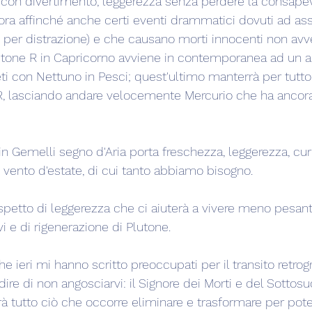
con divertimento, leggerezza senza perdere la consapev
ora affinché anche certi eventi drammatici dovuti ad as
 per distrazione) e che causano morti innocenti non avv
lutone R in Capricorno avviene in contemporanea ad un a
ti con Nettuno in Pesci; quest'ultimo manterrà per tutto 
R, lasciando andare velocemente Mercurio che ha ancora
in Gemelli segno d'Aria porta freschezza, leggerezza, curio
 vento d'estate, di cui tanto abbiamo bisogno.
petto di leggerezza che ci aiuterà a vivere meno pesan
i e di rigenerazione di Plutone.
che ieri mi hanno scritto preoccupati per il transito retro
 dire di non angosciarvi: il Signore dei Morti e del Sottosu
rà tutto ciò che occorre eliminare e trasformare per pot