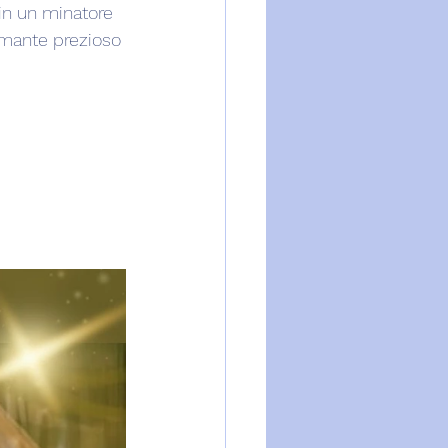
in un minatore 
iamante prezioso 