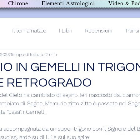
Chirone
Elementi Astrologici
Video & Pod
Il tema natale
I Libri
Recensioni
Transi
 2023
Tempo di lettura: 2 min
lith+
O IN GEMELLI IN TRIGO
E RETROGRADO
 del Cielo ha cambiato di segno. Ieri nascosto dal clamor
mbiato di Segno, Mercurio zitto zitto è passato nel Segn
e “casa”, i Gemelli.
ta accompagnata da un super trigono con il Signore del 
 suo sguardo su di lui e sul suo agire.