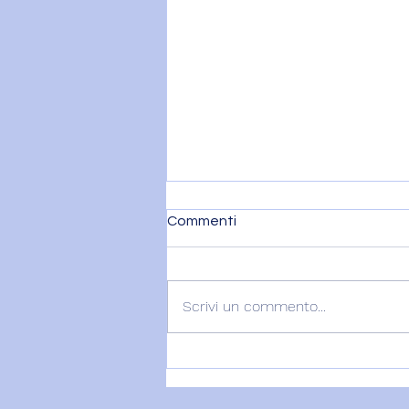
Commenti
Scrivi un commento...
PORTALE 8/8: SI MOSTRA
L'AQUILONE E... - 8 agosto