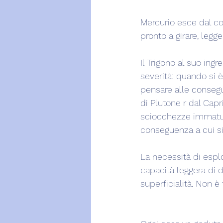
Mercurio esce dal co
pronto a girare, legg
Il Trigono al suo in
severità: quando si è
pensare alle conseg
di Plutone r dal Cap
sciocchezze immature
conseguenza a cui si
La necessità di esplor
capacità leggera di 
superficialità. Non è