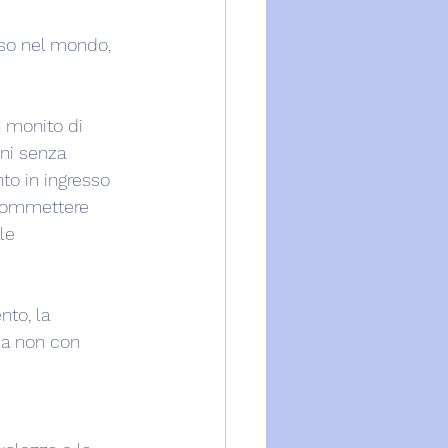
oso nel mondo, 
n monito di 
oni senza 
o in ingresso 
 commettere 
le 
nto, la 
ma non con 