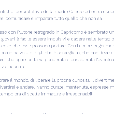
ntrollo iperprotettivo della madre Cancro ed entra curi
ere, comunicare e imparare tutto quello che non sa.
gresso con Plutone retrogrado in Capricorno è sembrato u
 giovani è facile essere impulsivi e cadere nelle tentazi
uenze che esse possono portare. Con l'accompagnament
ricorno ha voluto dirgli che è sorvegliato, che non deve
, che ogni scelta va ponderata e considerata l'eventua
 va incontro.
are il mondo, di liberare la propria curiosità, il divertime
divertirsi e andare,  vanno curate, mantenute, espresse 
 tempo ora di scelte immature e irresponsabili.