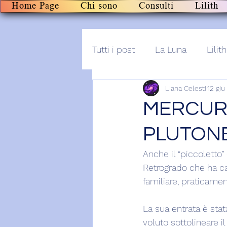
Home Page
Chi sono
Consulti
Lilith
Tutti i post
La Luna
Lilith
Liana Celesti
12 giu
Altro
Post+audio
Li
MERCURI
PLUTON
Anche il “piccoletto”
Retrogrado che ha ca
familiare, praticament
La sua entrata è sta
voluto sottolineare il