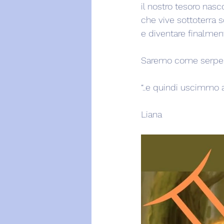
il nostro tesoro nas
che vive sottoterra s
e diventare finalment
Saremo come serpent
“..e quindi uscimmo a 
Liana