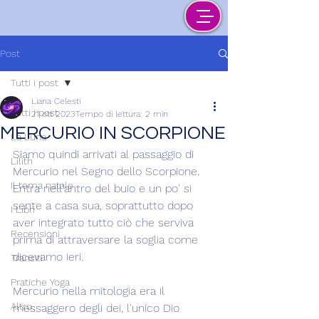
Post
Tutti i post
Liana Celesti
Tutti i post
21 ott 2023
Tempo di lettura: 2 min
MERCURIO IN SCORPIONE
La Luna
Siamo quindi arrivati al passaggio di 
Lilith
Mercurio nel Segno dello Scorpione. 
Il tema natale
Entra nell'antro del buio e un po' si 
sente a casa sua, soprattutto dopo 
I Libri
aver integrato tutto ciò che serviva 
Recensioni
prima di attraversare la soglia come 
dicevamo ieri.
Transiti
Pratiche Yoga
Mercurio nella mitologia era il 
Altro
messaggero degli dei, l'unico Dio 