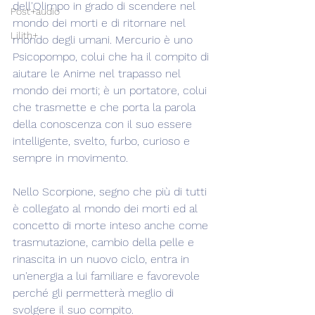
dell'Olimpo in grado di scendere nel 
Post+audio
mondo dei morti e di ritornare nel 
Lilith+
mondo degli umani. Mercurio è uno 
Psicopompo, colui che ha il compito di 
aiutare le Anime nel trapasso nel 
mondo dei morti; è un portatore, colui 
che trasmette e che porta la parola 
della conoscenza con il suo essere 
intelligente, svelto, furbo, curioso e 
sempre in movimento.
Nello Scorpione, segno che più di tutti 
è collegato al mondo dei morti ed al 
concetto di morte inteso anche come 
trasmutazione, cambio della pelle e 
rinascita in un nuovo ciclo, entra in 
un'energia a lui familiare e favorevole 
perché gli permetterà meglio di 
svolgere il suo compito.