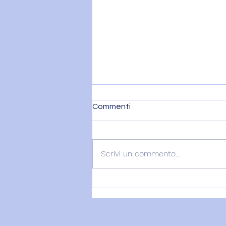
Commenti
Scrivi un commento...
MERCURIO ENTRA IN
LEONE – 9 agosto