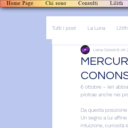
Home Page
Chi sono
Consulti
Lilith
Tutti i post
La Luna
Lilith
Liana Celesti
6 ott
Altro
Post+audio
Li
MERCURI
CONONSC
6 ottobre – Ieri abbi
protrae anche nei pro
Da questa posizione 
Un segno a lui affine
intuizione, curiosità