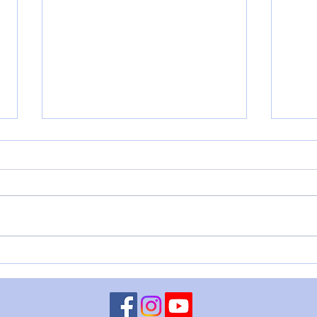
PORTALE 8/8: SI MOSTRA
VENE
L'AQUILONE E... - 8 agosto
DITO