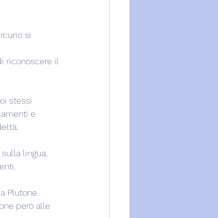
curio si 
 
 riconoscere il 
oi stessi 
camenti e 
eltà.
ulla lingua, 
enti.
 a Plutone 
one però alle 