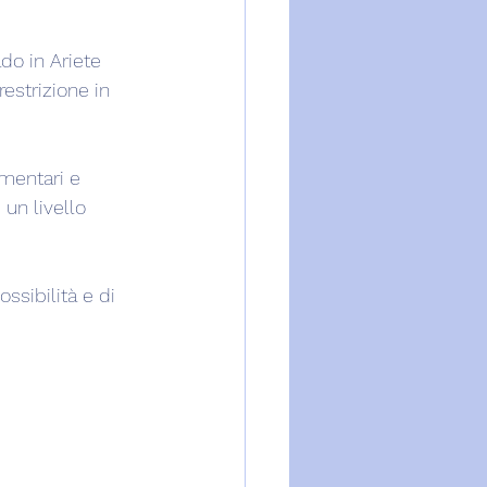
do in Ariete 
estrizione in 
mentari e 
 un livello 
ssibilità e di 