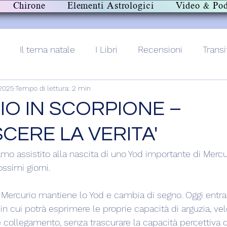
Chirone
Elementi Astrologici
Video & Pod
Il tema natale
I Libri
Recensioni
Transi
 2025
Tempo di lettura: 2 min
lith+
O IN SCORPIONE –
ERE LA VERITA'
amo assistito alla nascita di uno Yod importante di Mercu
ssimi giorni.
Mercurio mantiene lo Yod e cambia di segno. Oggi entra 
 in cui potrà esprimere le proprie capacità di arguzia, velo
 e collegamento, senza trascurare la capacità percettiva di