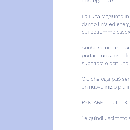
conseguenze.
La Luna raggiunge in
dando linfa ed energi
cui potremmo essere
Anche se ora le cose
portarci un senso di 
superiore e con uno 
Ciò che oggi può semb
un nuovo inizio più i
PANTAREI = Tutto Scor
“..e quindi uscimmo a 