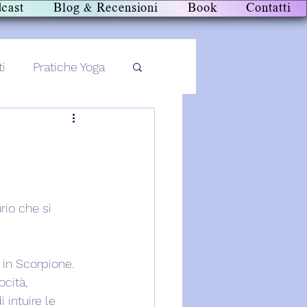
cast
Blog & Recensioni
Book
Contatti
ti
Pratiche Yoga
rio che si 
in Scorpione. 
cità, 
 intuire le 