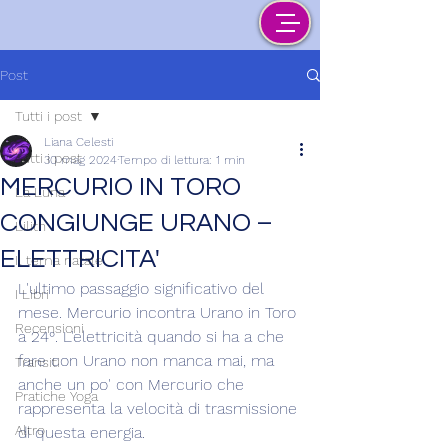
Post
Tutti i post
Liana Celesti
Tutti i post
30 mag 2024
Tempo di lettura: 1 min
MERCURIO IN TORO
La Luna
CONGIUNGE URANO –
Lilith
ELETTRICITA'
Il tema natale
L'ultimo passaggio significativo del 
I Libri
mese. Mercurio incontra Urano in Toro 
Recensioni
a 24°. L'elettricità quando si ha a che 
fare con Urano non manca mai, ma 
Transiti
anche un po' con Mercurio che 
Pratiche Yoga
rappresenta la velocità di trasmissione 
Altro
di questa energia.