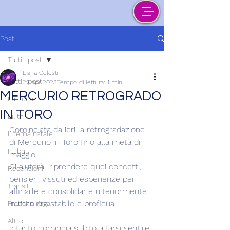
Post
Tutti i post
Liana Celesti
Tutti i post
22 apr 2023
Tempo di lettura: 1 min
MERCURIO RETROGRADO
La Luna
IN TORO
Lilith
Cominciata da ieri la retrogradazione 
Il tema natale
di Mercurio in Toro fino alla metà di 
I Libri
maggio.
Ci aiuterà  riprendere quei concetti, 
Recensioni
pensieri, vissuti ed esperienze per 
Transiti
affinarle e consolidarle ulteriormente 
in maniera stabile e proficua.
Pratiche Yoga
Altro
Intanto comincia subito a farsi sentire 