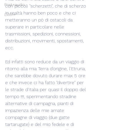
Post+audio
con piccoli "scherzetti", che di scherzo 
in realtà hanno ben poco e che ci 
Lilith+
metteranno un pò di ostacoli da 
superare in particolare nelle 
trasmissioni, spedizioni, connessioni, 
distribuzioni, movimenti, spostamenti, 
ecc.
Ed infatti sono reduce da un viaggio di 
ritorno alla mia Terra d'origine, l'Etruria, 
che sarebbe dovuto durare max 5 ore 
e che invece ci ha fatto "divertire" per 
le strade d'Italia per quasi il doppio del 
tempo !!!!, sperimentando stradine 
alternative di campagna, pianti di 
impazienza delle mie amate 
compagne di viaggio (due gatte 
tartarugate) e del mio fedele e di 