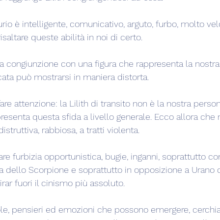
o è intelligente, comunicativo, arguto, furbo, molto vel
risaltare queste abilità in noi di certo.
la congiunzione con una figura che rappresenta la nostra
ata può mostrarsi in maniera distorta.
re attenzione: la Lilith di transito non è la nostra perso
esenta questa sfida a livello generale. Ecco allora che 
truttiva, rabbiosa, a tratti violenta.
e furbizia opportunistica, bugie, inganni, soprattutto con
a dello Scorpione e soprattutto in opposizione a Urano 
irar fuori il cinismo più assoluto.
ole, pensieri ed emozioni che possono emergere, cerchi