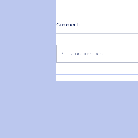
Commenti
Scrivi un commento...
VENERE IN BILANCIA – 6
agosto