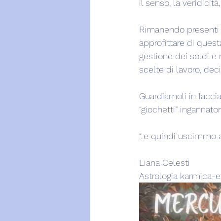
il senso, la veridici
Rimanendo presenti a
approfittare di questa
gestione dei soldi e 
scelte di lavoro, deci
Guardiamoli in facci
“giochetti” ingannatori
“..e quindi uscimmo a 
Liana Celesti
Astrologia karmica-e