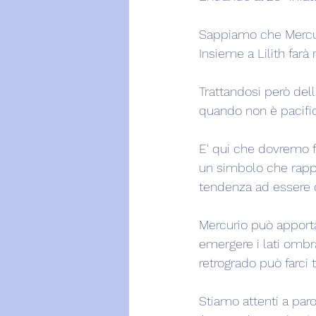
Sappiamo che Mercuri
Insieme a Lilith farà 
Trattandosi però del
quando non è pacific
E' qui che dovremo fa
un simbolo che rappr
tendenza ad essere dis
Mercurio può apportar
emergere i lati ombr
retrogrado può farci t
Stiamo attenti a par