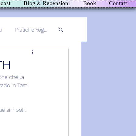
cast
Blog & Recensioni
Book
Contatti
ti
Pratiche Yoga
TH
one che la 
ado in Toro 
ue simboli: 