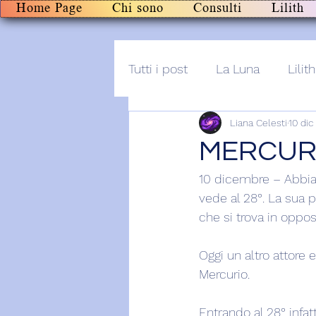
Home Page
Chi sono
Consulti
Lilith
Tutti i post
La Luna
Lilith
Liana Celesti
10 dic
Altro
Post+audio
Li
MERCURI
10 dicembre – Abbiam
vede al 28°. La sua 
che si trova in oppos
Oggi un altro attore 
Mercurio.
Entrando al 28° infat