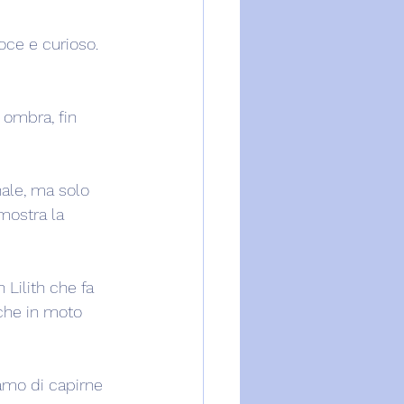
oce e curioso. 
 ombra, fin 
nale, ma solo 
mostra la 
 Lilith che fa 
che in moto 
amo di capirne 