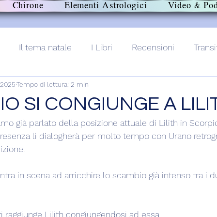
Chirone
Elementi Astrologici
Video & Pod
Il tema natale
I Libri
Recensioni
Transi
 2025
Tempo di lettura: 2 min
lith+
O SI CONGIUNGE A LILI
o già parlato della posizione attuale di Lilith in Scorpi
presenza lì dialogherà per molto tempo con Urano retrogr
izione.
entra in scena ad arricchire lo scambio già intenso tra i d
ti raggiunge Lilith congiungendosi ad essa.