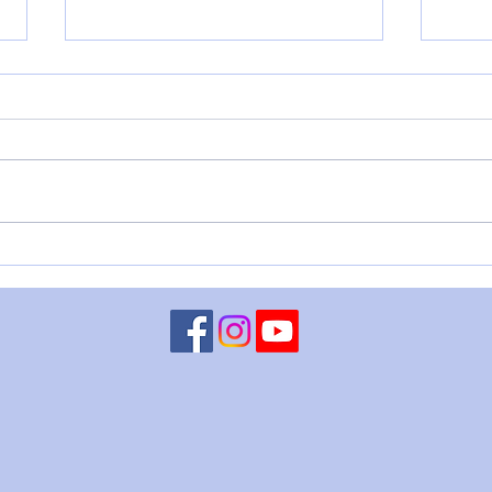
LUNA CONGIUNTA A
MART
CHIRONE RETROGRADO - 5
– 4 
agosto