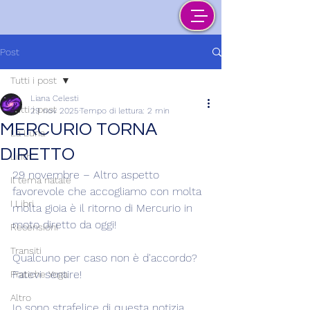
Post
Tutti i post
Liana Celesti
Tutti i post
29 nov 2025
Tempo di lettura: 2 min
MERCURIO TORNA
La Luna
DIRETTO
Lilith
29 novembre – Altro aspetto 
Il tema natale
favorevole che accogliamo con molta 
I Libri
molta gioia è il ritorno di Mercurio in 
moto diretto da oggi!
Recensioni
Transiti
Qualcuno per caso non è d'accordo? 
Fatevi sentire!
Pratiche Yoga
Altro
Io sono strafelice di questa notizia 