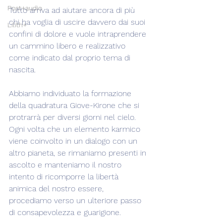
Post+audio
Tutto arriva ad aiutare ancora di più 
chi ha voglia di uscire davvero dai suoi 
Lilith+
confini di dolore e vuole intraprendere 
un cammino libero e realizzativo 
come indicato dal proprio tema di 
nascita.
Abbiamo individuato la formazione 
della quadratura Giove-Kirone che si 
protrarrà per diversi giorni nel cielo. 
Ogni volta che un elemento karmico 
viene coinvolto in un dialogo con un 
altro pianeta, se rimaniamo presenti in 
ascolto e manteniamo il nostro 
intento di ricomporre la libertà 
animica del nostro essere, 
procediamo verso un ulteriore passo 
di consapevolezza e guarigione.