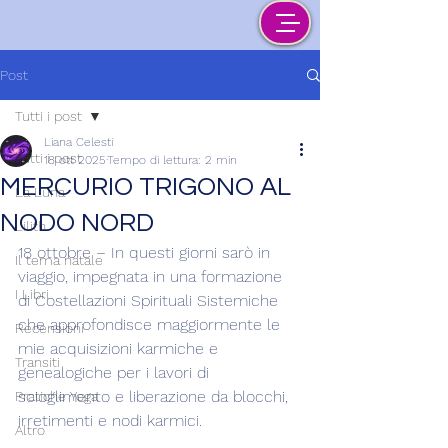
Post
Tutti i post
Liana Celesti
Tutti i post
18 ott 2025
Tempo di lettura: 2 min
MERCURIO TRIGONO AL
La Luna
NODO NORD
Lilith
18 ottobre – In questi giorni sarò in 
Il tema natale
viaggio, impegnata in una formazione 
I Libri
di Costellazioni Spirituali Sistemiche 
che approfondisce maggiormente le 
Recensioni
mie acquisizioni karmiche e 
Transiti
genealogiche per i lavori di 
scioglimento e liberazione da blocchi, 
Pratiche Yoga
irretimenti e nodi karmici.
Altro