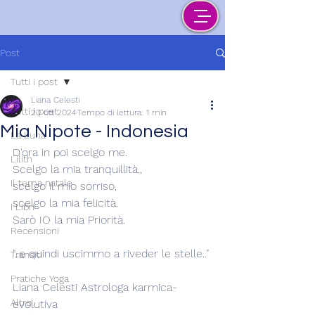
Post
Tutti i post
Liana Celesti
Tutti i post
20 ott 2024
Tempo di lettura: 1 min
Mia Nipote - Indonesia
La Luna
D'ora in poi scelgo me.
Lilith
Scelgo la mia tranquillità., 
Il tema natale
scelgo il mio sorriso,
scelgo la mia felicità.
I Libri
Sarò IO la mia Priorità.
Recensioni
"..e quindi uscimmo a riveder le stelle.."
Transiti
Pratiche Yoga
Liana Celesti Astrologa karmica-
Altro
evolutiva