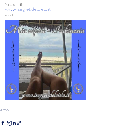
Post+audio
www.isegretidelcielo.it
Lilith+
Altro