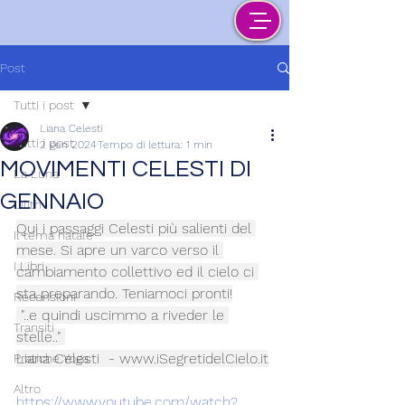
Post
Tutti i post
Liana Celesti
Tutti i post
2 gen 2024
Tempo di lettura: 1 min
MOVIMENTI CELESTI DI
La Luna
GENNAIO
Lilith
Qui i passaggi Celesti più salienti del 
Il tema natale
mese. Si apre un varco verso il 
I Libri
cambiamento collettivo ed il cielo ci 
sta preparando. Teniamoci pronti!
Recensioni
 "..e quindi uscimmo a riveder le 
Transiti
stelle.." 
Liana Celesti  - 
www.iSegretidelCielo.it
Pratiche Yoga
Altro
https://www.youtube.com/watch?