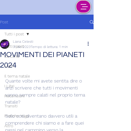
Post
Tutti i post
Liana Celesti
Tutti i post
31 dic 2023
Tempo di lettura: 1 min
MOVIMENTI DEI PIANETI
La Luna
2024
Lilith
Il tema natale
Quante volte mi avete sentita dire o 
I Libri
anzi scrivere che tutti i movimenti 
vanno sempre calati nel proprio tema 
Recensioni
natale?
Transiti
Solo così diventano davvero utili a 
Pratiche Yoga
comprendere chi siamo e a fare quei 
Altro
passi nel cammino verso la 