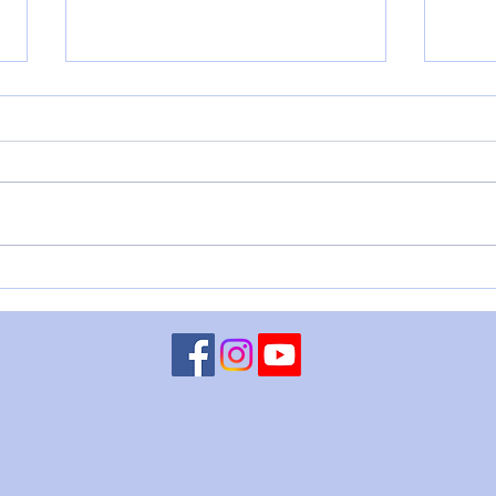
PORTALE 8/8: SI MOSTRA
VENE
L'AQUILONE E... - 8 agosto
DITO