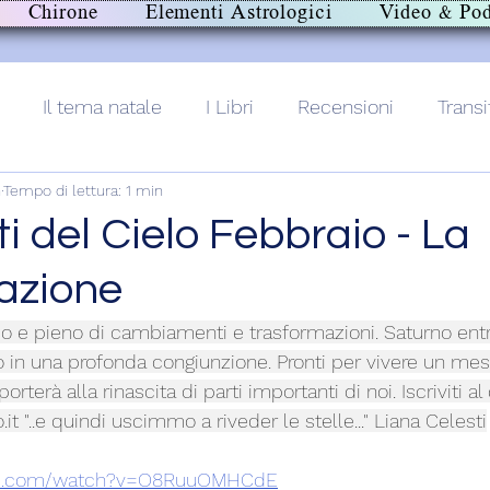
Chirone
Elementi Astrologici
Video & Pod
Il tema natale
I Libri
Recensioni
Transi
n
Tempo di lettura: 1 min
lith+
 del Cielo Febbraio - La
azione
 e pieno di cambiamenti e trasformazioni. Saturno entra 
 in una profonda congiunzione. Pronti per vivere un mes
rterà alla rinascita di parti importanti di noi. Iscriviti al 
.it
 "..e quindi uscimmo a riveder le stelle..." Liana Celesti
ube.com/watch?v=O8RuuOMHCdE