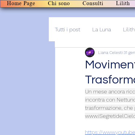
Home Page
Chi sono
Consulti
Lilith
Tutti i post
La Luna
Lilith
Liana Celesti
31 ge
Altro
Post+audio
Li
Movimenti
Trasform
Un mese ancora ricco
incontra con Nettuno
trasformazione, che po
www.iSegretidelCielo
https://www.yout