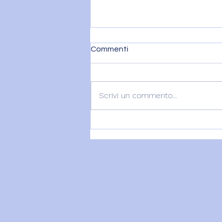
Commenti
Scrivi un commento...
MERCURIO ENTRA IN
LEONE – 9 agosto