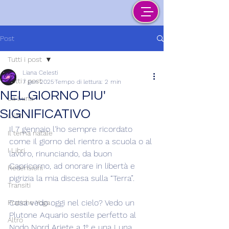
Post
Tutti i post
Liana Celesti
Tutti i post
7 gen 2025
Tempo di lettura: 2 min
NEL GIORNO PIU'
La Luna
SIGNIFICATIVO
Lilith
Il 7 gennaio l'ho sempre ricordato 
Il tema natale
come il giorno del rientro a scuola o al 
I Libri
lavoro, rinunciando, da buon 
Capricorno, ad onorare in libertà e 
Recensioni
pigrizia la mia discesa sulla “Terra”.
Transiti
Cosa vedo oggi nel cielo? Vedo un 
Pratiche Yoga
Plutone Aquario sestile perfetto al 
Altro
Nodo Nord Ariete a 1° e una Luna 