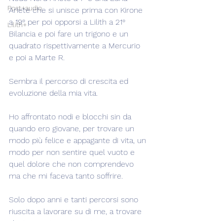
Post+audio
Ariete che si unisce prima con Kirone 
a 19° per poi opporsi a Lilith a 21° 
Lilith+
Bilancia e poi fare un trigono e un 
quadrato rispettivamente a Mercurio 
e poi a Marte R.
Sembra il percorso di crescita ed 
evoluzione della mia vita.
Ho affrontato nodi e blocchi sin da 
quando ero giovane, per trovare un 
modo più felice e appagante di vita, un 
modo per non sentire quel vuoto e 
quel dolore che non comprendevo 
ma che mi faceva tanto soffrire.
Solo dopo anni e tanti percorsi sono 
riuscita a lavorare su di me, a trovare 