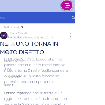
Post
Tutti i post
Liana Celesti
Tutti i post
6 dic 2023
Tempo di lettura: 2 min
NETTUNO TORNA IN
La Luna
MOTO DIRETTO
Lilith
E' MERAVIGLIOSO. Eccoci al primo 
Il tema natale
pianeta che in questo mese cambia 
I Libri
moto e torna Diretto. Voglio spendere 
due parole su questo fenomeno 
Recensioni
perché credo sia importante.
Transiti
Fermo restando che si tratta di un 
Pratiche Yoga
moto apparente, cioè realmente non 
Altro
avviene la “retromarcia” dei pianeti in 