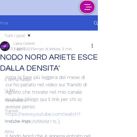
Post
Tutti i post
Liana Celesti
Tutti i post
3 ago 2023
Tempo di lettura: 2 min
NODO NORD ARIETE ESCE
La Luna
DALLA DENSITA'
Lilith
Inizia la fase più leggera del mese di 
Il tema natale
cui ho parlato nel video sui Transiti di 
I Libri
Agosto che trovate nel mio canale 
Youtube (allego qui il link per chi lo 
Recensioni
avesse perso  
Transiti
https://www.youtube.com/watch?
v=G3A-PHX2MBM&t=1s
 ).
Pratiche Yoga
Altro
Il Nodo Nord che è appena entrato nel 