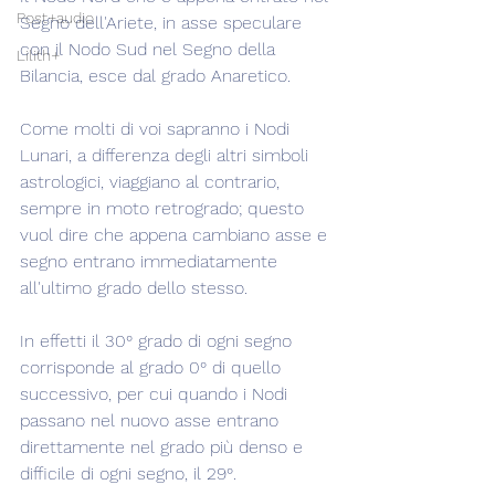
Post+audio
Segno dell'Ariete, in asse speculare 
con il Nodo Sud nel Segno della 
Lilith+
Bilancia, esce dal grado Anaretico.
Come molti di voi sapranno i Nodi 
Lunari, a differenza degli altri simboli 
astrologici, viaggiano al contrario, 
sempre in moto retrogrado; questo 
vuol dire che appena cambiano asse e 
segno entrano immediatamente 
all'ultimo grado dello stesso.
In effetti il 30° grado di ogni segno 
corrisponde al grado 0° di quello 
successivo, per cui quando i Nodi 
passano nel nuovo asse entrano 
direttamente nel grado più denso e 
difficile di ogni segno, il 29°.