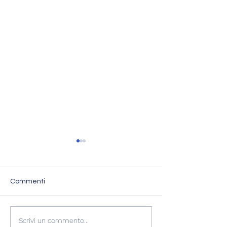
Commenti
L'Imperatore Adriano
Scrivi un commento...
🌑 OLTRE IL RIT