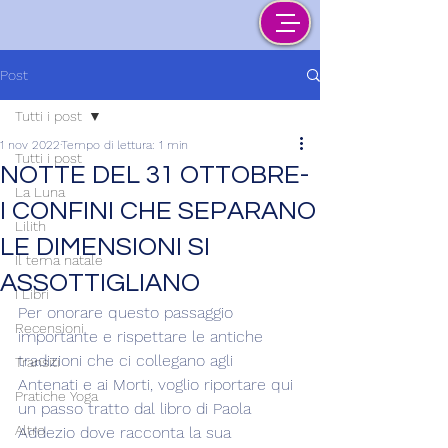
Post
Tutti i post
1 nov 2022
Tempo di lettura: 1 min
Tutti i post
NOTTE DEL 31 OTTOBRE-
La Luna
I CONFINI CHE SEPARANO
Lilith
LE DIMENSIONI SI
Il tema natale
ASSOTTIGLIANO
I Libri
Per onorare questo passaggio 
Recensioni
importante e rispettare le antiche 
tradizioni che ci collegano agli 
Transiti
Antenati e ai Morti, voglio riportare qui 
Pratiche Yoga
un passo tratto dal libro di Paola 
Altro
Addezio dove racconta la sua 