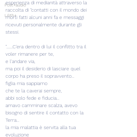
esperienza di medianità attraverso la 
Post+audio
raccolta di "contatti con il mondo dei 
Lilith+
morti fatti alcuni anni fa e messaggi 
ricevuti personalmente durante gli 
stessi.
".......C'era dentro di lui il conflitto tra il 
voler rimanere per te, 
e l'andare via,
ma poi il desiderio di lasciare quel 
corpo ha preso il sopravvento...
figlia mia sappiamo
che te la caverai sempre,
abbi solo fede e fiducia...
amavo camminare scalza, avevo 
bisogno di sentire il contatto con la 
Terra...
la mia malattia è servita alla tua 
evoluzione