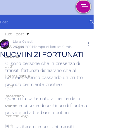
Post
Tutti i post
Liana Celesti
Tutti i post
28 gen 2024
Tempo di lettura: 2 min
NUOVI INIZI FORTUNATI
La Luna
Ci sono persone che in presenza di 
Lilith
transiti fortunati dichiarano che al 
Il tema natale
contrario stanno passando un brutto 
periodo per niente positivo.
I Libri
Recensioni
Questo fa parte naturalmente della 
vita che ci pone di continuo di fronte a 
Transiti
prove e ad alti e bassi continui.
Pratiche Yoga
Altro
Può capitare che con dei transiti 