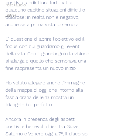
positivi e addirittura fortunati a 
Post+audio
qualcuno capitino situazioni difficili o 
Lilith+
dolorose; in realtà non è negativo, 
anche se a prima vista lo sembra.
E' questione di aprire l'obiettivo ed il 
focus con cui guardiamo gli eventi 
della vita. Con il grandangolo la visione 
si allarga e quello che sembrava una 
fine rappresenta un nuovo inizio.
Ho voluto allegare anche l'immagine 
della mappa di oggi che intorno alla 
fascia oraria delle 13 mostra un 
triangolo blu perfetto.
Ancora in presenza degli aspetti 
positivi e benevoli di ieri tra Giove, 
Saturno e Venere oggi a 7°, il discorso 