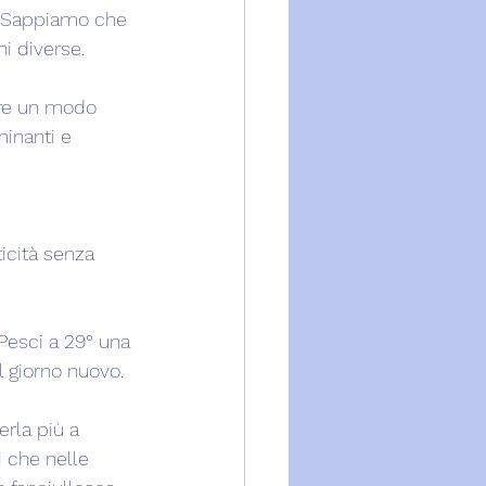
°. Sappiamo che 
i diverse.
are un modo 
inanti e 
icità senza 
Pesci a 29° una 
l giorno nuovo.
rla più a 
i che nelle 