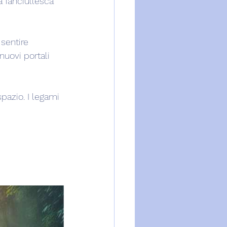
 fanciullesca 
 sentire 
uovi portali 
pazio. I legami 