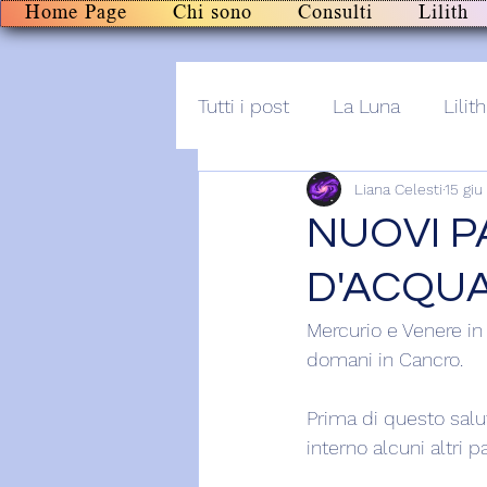
Home Page
Chi sono
Consulti
Lilith
Tutti i post
La Luna
Lilith
Liana Celesti
15 giu
Altro
Post+audio
Li
NUOVI P
D'ACQU
Mercurio e Venere in
domani in Cancro.
Prima di questo salu
interno alcuni altri 