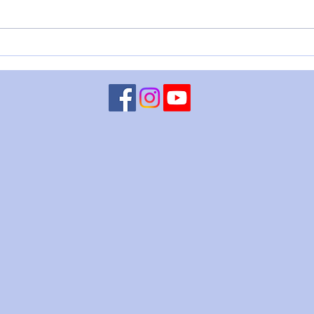
LUNA CONGIUNTA A
MART
CHIRONE RETROGRADO - 5
– 4 
agosto