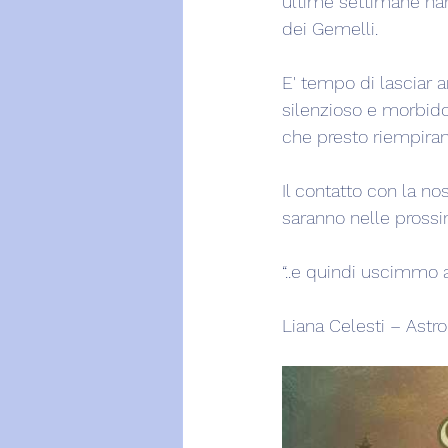
ultime settimane han
dei Gemelli.
E' tempo di lasciar a
silenzioso e morbido
che presto riempirann
Il contatto con la no
saranno nelle prossim
“..e quindi uscimmo a 
Liana Celesti – Astr