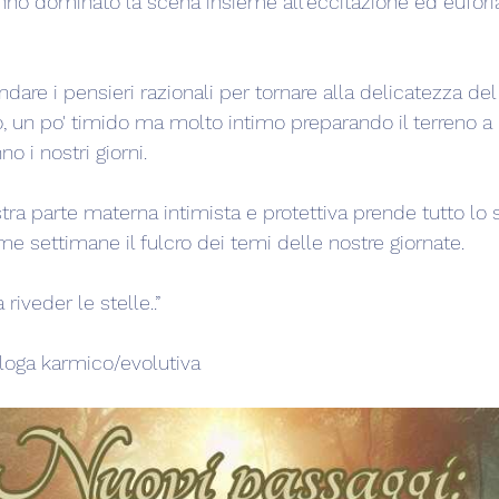
no dominato la scena insieme all'eccitazione ed euforia
ndare i pensieri razionali per tornare alla delicatezza del
, un po' timido ma molto intimo preparando il terreno a n
o i nostri giorni.
stra parte materna intimista e protettiva prende tutto lo s
e settimane il fulcro dei temi delle nostre giornate.
riveder le stelle..”
ologa karmico/evolutiva