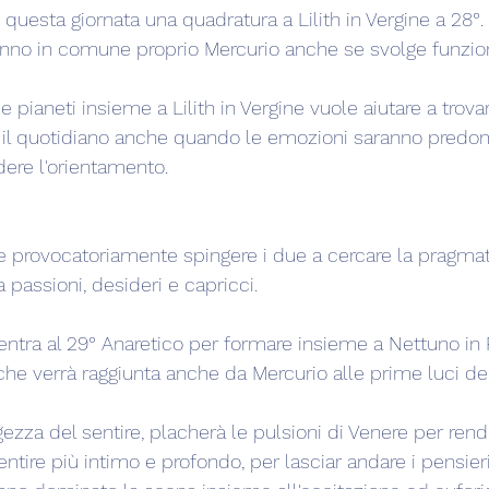
questa giornata una quadratura a Lilith in Vergine a 28
nno in comune proprio Mercurio anche se svolge funzion
 pianeti insieme a Lilith in Vergine vuole aiutare a trov
e il quotidiano anche quando le emozioni saranno predom
rdere l'orientamento.
ole provocatoriamente spingere i due a cercare la pragmat
 passioni, desideri e capricci.
ntra al 29° Anaretico per formare insieme a Nettuno in 
che verrà raggiunta anche da Mercurio alle prime luci de
zza del sentire, placherà le pulsioni di Venere per rende
entire più intimo e profondo, per lasciar andare i pensier