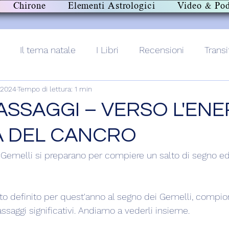
Chirone
Elementi Astrologici
Video & Pod
Il tema natale
I Libri
Recensioni
Transi
 2024
Tempo di lettura: 1 min
lith+
ASSAGGI – VERSO L'ENE
A DEL CANCRO
 Gemelli si preparano per compiere un salto di segno ed 
to definito per quest'anno al segno dei Gemelli, compio
passaggi significativi. Andiamo a vederli insieme.