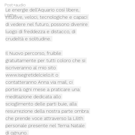
Post+audio
Le energie dell'Aquario così libere, 
Lilith+
intuitive, veloci, tecnologiche e capaci 
di vedere nel futuro, possono divenire 
luogo di freddezza e distacco, di 
crudeltà e solitudine. 
Il Nuovo percorso, fruibile 
gratuitamente per tutti coloro che si 
iscriveranno al mio sito 
www.isegretidelcielo.it
 o 
contatteranno Anna via mail, ci 
porterà ogni mese a praticare una 
meditazione dedicata allo 
scioglimento delle parti buie, alla 
resurrezione della nostra parte ombra 
che prende voce attraverso la Lilith 
personale presente nel Tema Natale 
di ognuno. 