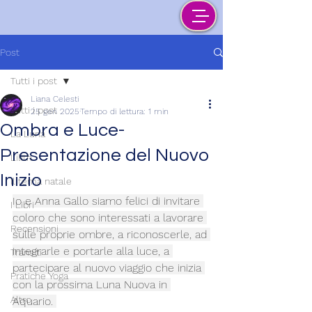
Post
Tutti i post
Liana Celesti
Tutti i post
25 gen 2025
Tempo di lettura: 1 min
Ombra e Luce-
La Luna
Presentazione del Nuovo
Lilith
Inizio
Il tema natale
Io e Anna Gallo siamo felici di invitare 
I Libri
coloro che sono interessati a lavorare 
Recensioni
sulle proprie ombre, a riconoscerle, ad 
integrarle e portarle alla luce, a 
Transiti
partecipare al nuovo viaggio che inizia 
Pratiche Yoga
con la prossima Luna Nuova in 
Altro
Aquario. 