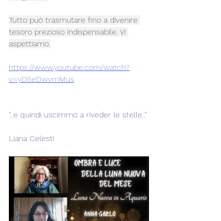
Tutto può trasmutare fino a divenire 
tesoro prezioso indispensabile. Vi 
aspettiamo.
https://www.youtube.com/watch?
v=yD5eDwvmMus
"..e quindi uscimmo a riveder le stelle.."
Liana Celesti