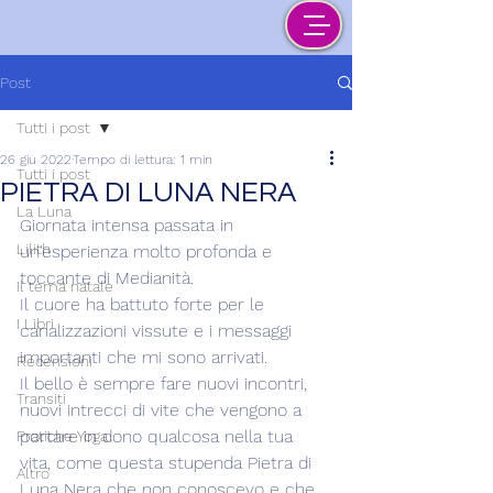
Post
Tutti i post
26 giu 2022
Tempo di lettura: 1 min
Tutti i post
PIETRA DI LUNA NERA
La Luna
Giornata intensa passata in 
Lilith
un'esperienza molto profonda e 
toccante di Medianità.
Il tema natale
Il cuore ha battuto forte per le 
I Libri
canalizzazioni vissute e i messaggi 
importanti che mi sono arrivati.
Recensioni
Il bello è sempre fare nuovi incontri, 
Transiti
nuovi intrecci di vite che vengono a 
portare in dono qualcosa nella tua 
Pratiche Yoga
vita, come questa stupenda Pietra di 
Altro
Luna Nera che non conoscevo e che 