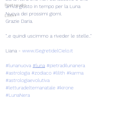
Post+audio
arriva giusto in tempo per la Luna 
Nuova dei prossimi giorni.
Lilith+
Grazie Daria.
"..e quindi uscimmo a riveder le stelle.."
Liana - 
www.iSegretidelCielo.it
#lunanuova
#luna
#pietradilunanera
#astrologia
#zodiaco
#lilith
#karma
#astrologiaevolutiva
#letturadeltemanatale
#kirone
#LunaNera