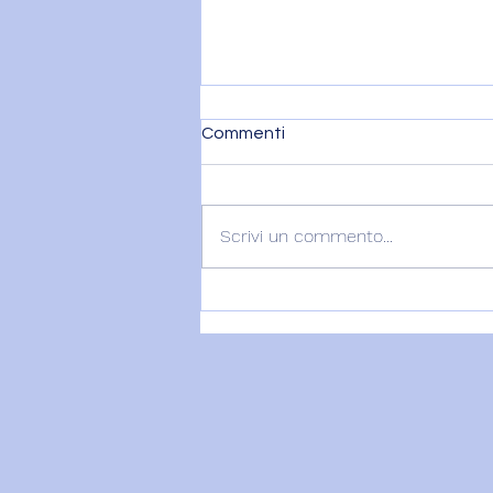
Commenti
Scrivi un commento...
VENERE IN BILANCIA – 6
agosto