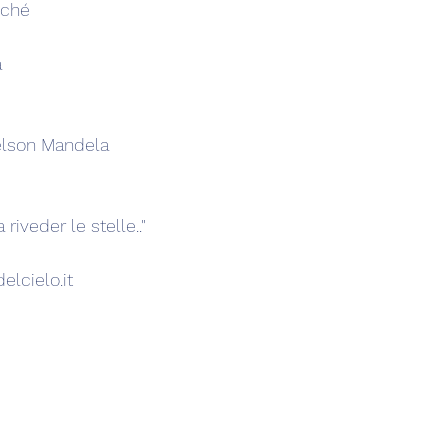
nché
a
                       Nelson Mandela
riveder le stelle.."
elcielo.it