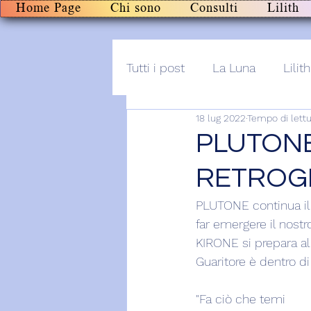
Home Page
Chi sono
Consulti
Lilith
Tutti i post
La Luna
Lilith
18 lug 2022
Tempo di lettu
Altro
Post+audio
Li
PLUTONE
RETROG
PLUTONE continua il 
far emergere il nost
KIRONE si prepara al 
Guaritore è dentro di 
"Fa ciò che temi