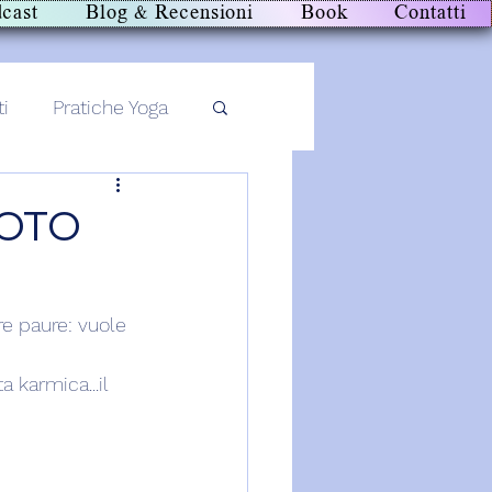
cast
Blog & Recensioni
Book
Contatti
ti
Pratiche Yoga
MOTO
e paure: vuole 
 karmica...il 