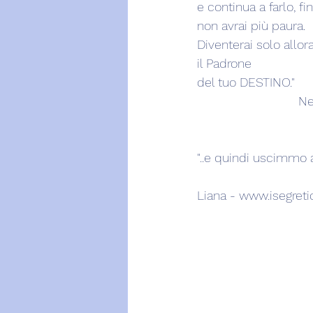
e continua a farlo, fi
non avrai più paura.
Diventerai solo allor
il Padrone
del tuo DESTINO."
      
"..e quindi uscimmo a 
Liana - www.isegretid