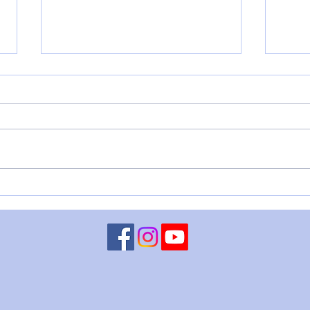
LUNA CONGIUNTA A
MART
CHIRONE RETROGRADO - 5
– 4 
agosto