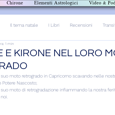
Chirone
Elementi Astrologici
Video & Pod
Il tema natale
I Libri
Recensioni
Transi
ra: 1 min
lith+
 E KIRONE NEL LORO 
RADO
suo moto retrogrado in Capricorno scavando nelle nostr
ro Potere Nascosto;
suo moto di retrogradazione infiammando la nostra ferita
noi.