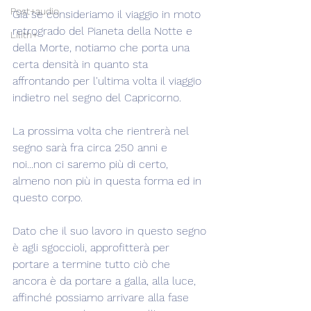
Post+audio
Già se consideriamo il viaggio in moto 
retrogrado del Pianeta della Notte e 
Lilith+
della Morte, notiamo che porta una 
certa densità in quanto sta 
affrontando per l'ultima volta il viaggio 
indietro nel segno del Capricorno.
La prossima volta che rientrerà nel 
segno sarà fra circa 250 anni e 
noi...non ci saremo più di certo, 
almeno non più in questa forma ed in 
questo corpo.
Dato che il suo lavoro in questo segno 
è agli sgoccioli, approfitterà per 
portare a termine tutto ciò che 
ancora è da portare a galla, alla luce, 
affinché possiamo arrivare alla fase 