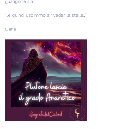
guarigione sia.
“..e quindi uscimmo a riveder le stelle..”
Liana