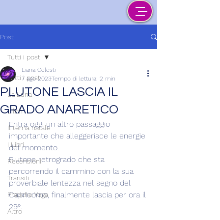
Post
Tutti i post
Liana Celesti
Tutti i post
7 ago 2023
Tempo di lettura: 2 min
PLUTONE LASCIA IL
La Luna
GRADO ANARETICO
Lilith
Entra oggi un altro passaggio 
Il tema natale
importante che alleggerisce le energie 
I Libri
del momento.
Plutone retrogrado che sta 
Recensioni
percorrendo il cammino con la sua 
Transiti
proverbiale lentezza nel segno del 
Capricorno, finalmente lascia per ora il 
Pratiche Yoga
29°.
Altro