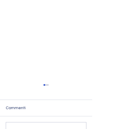
Commenti
L'Imperatore Adriano