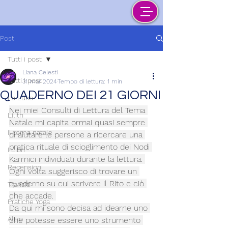
Post
Tutti i post
Liana Celesti
Tutti i post
31 mar 2024
Tempo di lettura: 1 min
QUADERNO DEI 21 GIORNI
La Luna
Nei miei Consulti di Lettura del Tema 
Lilith
Natale mi capita ormai quasi sempre 
Il tema natale
di aiutare le persone a ricercare una 
pratica rituale di scioglimento dei Nodi 
I Libri
Karmici individuati durante la lettura. 
Recensioni
Ogni volta suggerisco di trovare un 
quaderno su cui scrivere il Rito e ciò 
Transiti
che accade. 
Pratiche Yoga
Da qui mi sono decisa ad idearne uno 
Altro
che potesse essere uno strumento 