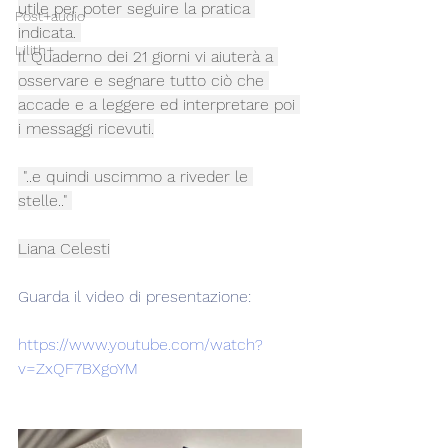
utile per poter seguire la pratica 
Post+audio
indicata. 
Lilith+
Il Quaderno dei 21 giorni vi aiuterà a 
osservare e segnare tutto ciò che 
accade e a leggere ed interpretare poi 
i messaggi ricevuti.
 "..e quindi uscimmo a riveder le 
stelle.." 
Liana Celesti
Guarda il video di presentazione:
https://www.youtube.com/watch?
v=ZxQF7BXgoYM