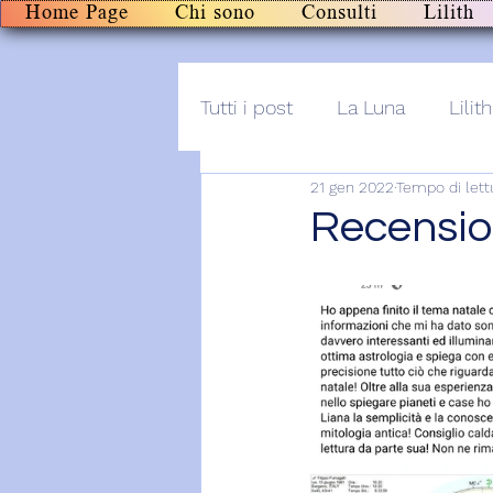
Home Page
Chi sono
Consulti
Lilith
Tutti i post
La Luna
Lilith
21 gen 2022
Tempo di lett
Altro
Post+audio
Li
Recensio