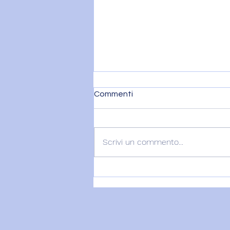
Commenti
Scrivi un commento...
Recensione Erika..