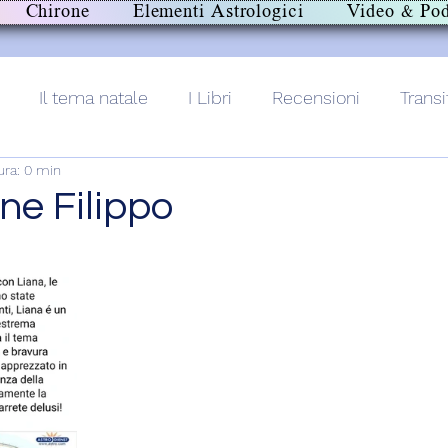
Chirone
Elementi Astrologici
Video & Pod
Il tema natale
I Libri
Recensioni
Transi
ura: 0 min
lith+
ne Filippo