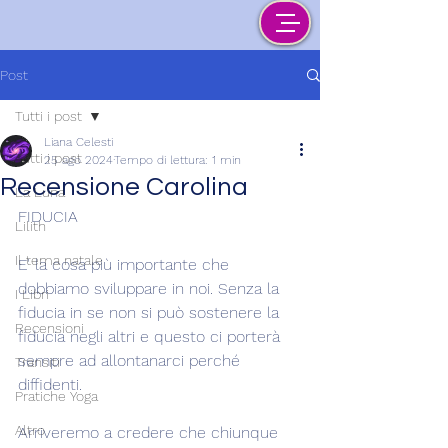
Post
Tutti i post
Liana Celesti
Tutti i post
25 ago 2024
Tempo di lettura: 1 min
Recensione Carolina
La Luna
FIDUCIA
Lilith
Il tema natale
E' la cosa più importante che 
dobbiamo sviluppare in noi. Senza la 
I Libri
fiducia in se non si può sostenere la 
Recensioni
fiducia negli altri e questo ci porterà 
sempre ad allontanarci perché 
Transiti
diffidenti.
Pratiche Yoga
Altro
Arriveremo a credere che chiunque 