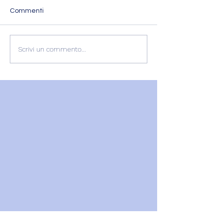
Commenti
L'ESPERIENZA DI
RECENSIONE
Scrivi un commento...
GABRIELLA
GABRIELLA