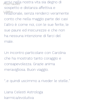
arrivi nella nostra vita sia degno di 
Post+audio
sospetto e distanza affettiva e 
Lilith+
relazionale, senza renderci veramente 
conto che nella maggio parte dei casi 
l'altro è come noi, con le sue ferite, le 
sue paure ed insicurezze e che non 
ha nessuna intenzione di farci del 
male.
Un incontro particolare con Carolina 
che ha mostrato tanto coraggio e 
consapevolezza. Grazie anima 
meravigliosa. Buon viaggio.
“..e quindi uscimmo a riveder le stelle..”
Liana Celesti Astrologa 
karmica/evolutiva